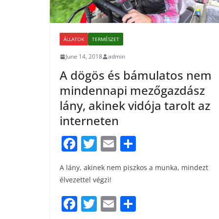
ÁLLATOK
TERMÉSZET
June 14, 2018
admin
A dögös és bámulatos nem
mindennapi mezőgazdász
lány, akinek vidója tarolt az
interneten
F
T
E
S
a
w
m
h
A lány, akinek nem piszkos a munka, mindezt
c
itt
ai
ar
élvezettel végzi!
e
er
l
e
F
T
E
S
b