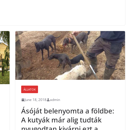
ÁLLATOK
June 18, 2018
admin
Ásóját belenyomta a földbe:
A kutyák már alig tudták
nyugodtan kivárni ezt a