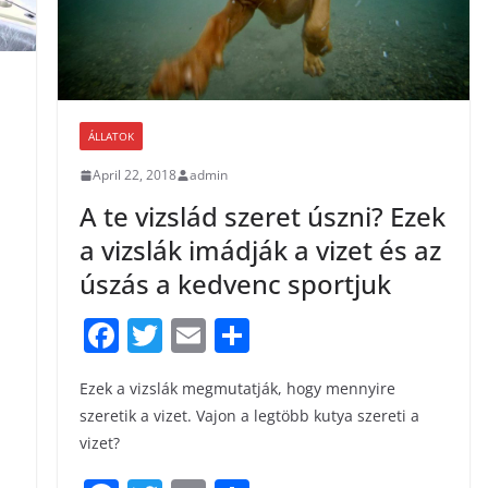
ÁLLATOK
April 22, 2018
admin
A te vizslád szeret úszni? Ezek
a vizslák imádják a vizet és az
úszás a kedvenc sportjuk
F
T
E
S
a
w
m
h
Ezek a vizslák megmutatják, hogy mennyire
c
itt
ai
ar
szeretik a vizet. Vajon a legtöbb kutya szereti a
e
er
l
e
vizet?
b