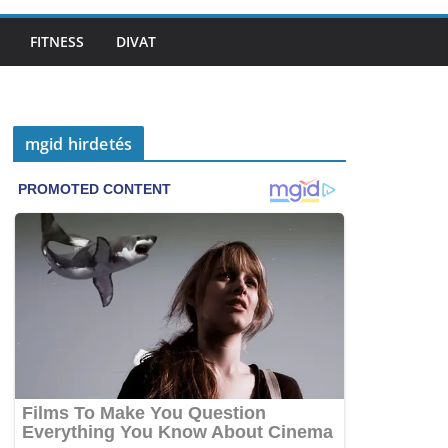
FITNESS
DIVAT
mgid hirdetés