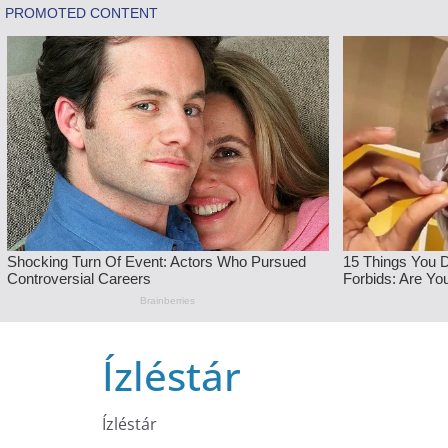
Skip
Ízléstár
to
content
Ízléstár