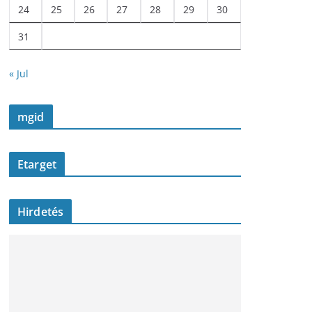
24
25
26
27
28
29
30
31
« Jul
mgid
Etarget
Hirdetés