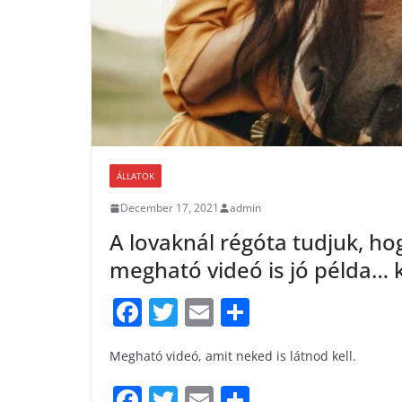
ÁLLATOK
December 17, 2021
admin
A lovaknál régóta tudjuk, ho
megható videó is jó példa… 
F
T
E
S
a
w
m
h
Megható videó, amit neked is látnod kell.
c
itt
ai
ar
e
er
l
e
F
T
E
S