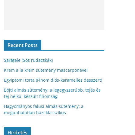
Recent Posts
Sărățele (Sós rudacskák)
Krem a la krem sütemény mascarponével
Egyiptomi torta (Finom diós-karamelles desszert)
Böjti almás sütemény: a legegyszerűbb, tojás és
tej nélkül készült finomság
Hagyományos falusi almás sütemény: a
megunhatatlan házi klasszikus
Hirdetés