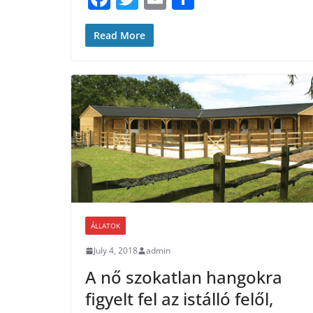
b
a
w
m
h
o
c
itt
ai
ar
Read More
o
e
er
l
e
k
b
o
o
k
ÁLLATOK
July 4, 2018
admin
A nő szokatlan hangokra
figyelt fel az istálló felől,