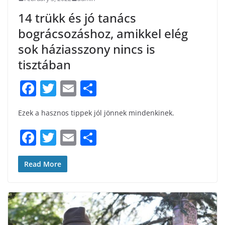
14 trükk és jó tanács
bográcsozáshoz, amikkel elég
sok háziasszony nincs is
tisztában
F
T
E
S
a
w
m
h
Ezek a hasznos tippek jól jönnek mindenkinek.
c
itt
ai
ar
e
er
l
e
F
T
E
S
b
a
w
m
h
o
c
itt
ai
ar
Read More
o
e
er
l
e
k
b
o