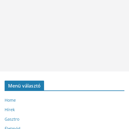
Menü választó
Home
Hírek
Gasztro
Életmód