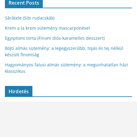
Recent Posts
Sărățele (Sós rudacskák)
Krem a la krem sütemény mascarponével
Egyiptomi torta (Finom diós-karamelles desszert)
Böjti almás sütemény: a legegyszerűbb, tojás és tej nélkül
készült finomság
Hagyományos falusi almás sütemény: a megunhatatlan házi
klasszikus
Hirdetés