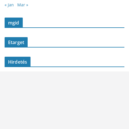
« Jan
Mar »
mgid
Etarget
Hirdetés