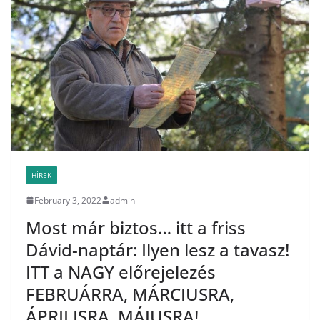
o
k
HÍREK
February 3, 2022
admin
Most már biztos… itt a friss
Dávid-naptár: Ilyen lesz a tavasz!
ITT a NAGY előrejelezés
FEBRUÁRRA, MÁRCIUSRA,
ÁPRILISRA, MÁJUSRA!