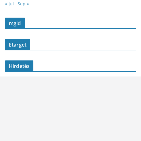
« Jul
Sep »
mgid
Etarget
Hirdetés