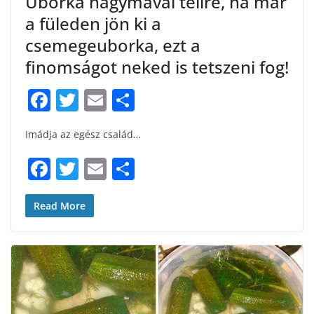
Uborka hagymával télire, ha már
a füleden jön ki a
csemegeuborka, ezt a
finomságot neked is tetszeni fog!
F
T
E
S
a
w
m
h
Imádja az egész család…
c
itt
ai
ar
e
er
l
e
F
T
E
S
b
a
w
m
h
o
c
itt
ai
ar
Read More
o
e
er
l
e
k
b
o
o