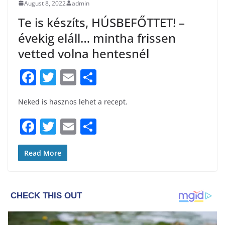
August 8, 2022
admin
Te is készíts, HÚSBEFŐTTET! –
évekig eláll… mintha frissen
vetted volna hentesnél
F
T
E
S
a
w
m
h
Neked is hasznos lehet a recept.
c
itt
ai
ar
e
er
l
e
F
T
E
S
b
a
w
m
h
o
c
itt
ai
ar
Read More
o
e
er
l
e
k
b
o
o