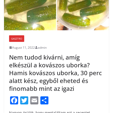
k
GASZTRO
August 11, 2022
admin
Nem tudod kivárni, amíg
elkészül a kovászos uborka?
Hamis kovászos uborka, 30 perc
alatt kész, egyből eheted és
finomabb mint az igazi
F
T
E
S
a
w
m
h
Nagyon örülök, hogy megtaláltam ezt a receptet.