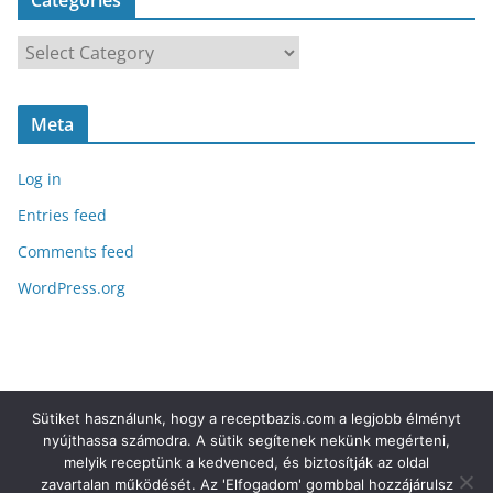
h
i
C
v
a
e
t
s
Meta
e
g
Log in
o
r
Entries feed
i
Comments feed
e
WordPress.org
s
Sütiket használunk, hogy a receptbazis.com a legjobb élményt
Exo hirdetés
nyújthassa számodra. A sütik segítenek nekünk megérteni,
melyik receptünk a kedvenced, és biztosítják az oldal
zavartalan működését. Az 'Elfogadom' gombbal hozzájárulsz