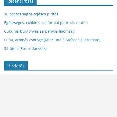
Recent Posts
10 perces sajtos-tojásos pirítós
Egészséges, cukkinis-kaliforniai paprikás muffin
Cukkinis-burgonyás serpenyős finomság
Puha, aromás csöröge (Minciunele pufoase și aromate)
Sărățele (Sós rudacskák)
Hirdetés