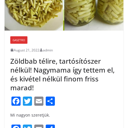
GASZTRO
August 21, 2022
admin
Zöldbab télire, tartósítószer
nélkül! Nagymama így tettem el,
és kivétel nélkül finom friss
marad!
F
T
E
S
a
w
m
h
Mi nagyon szeretjük.
c
itt
ai
ar