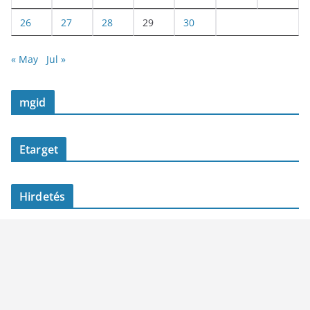
26
27
28
29
30
« May
Jul »
mgid
Etarget
Hirdetés