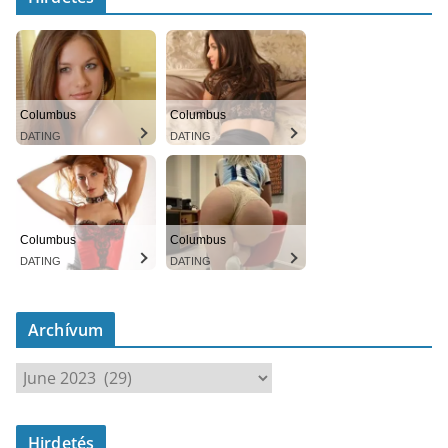
Columbus
Columbus
DATING
DATING
Columbus
Columbus
DATING
DATING
Archívum
A
r
c
Hirdetés