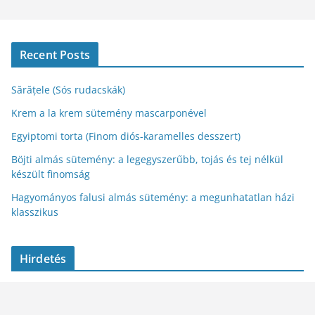
Recent Posts
Sărățele (Sós rudacskák)
Krem a la krem sütemény mascarponével
Egyiptomi torta (Finom diós-karamelles desszert)
Böjti almás sütemény: a legegyszerűbb, tojás és tej nélkül
készült finomság
Hagyományos falusi almás sütemény: a megunhatatlan házi
klasszikus
Hirdetés