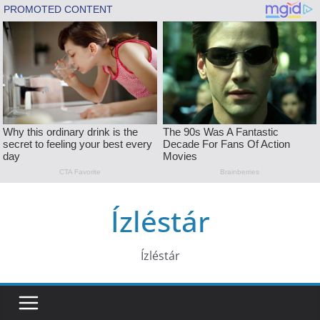
Skip
Ízléstár
to
content
Ízléstár