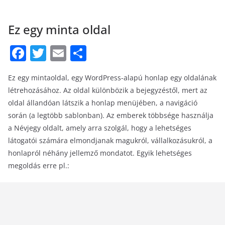
Ez egy minta oldal
F
T
E
S
a
w
m
h
Ez egy mintaoldal, egy WordPress-alapú honlap egy oldalának
c
itt
ai
ar
létrehozásához. Az oldal különbözik a bejegyzéstől, mert az
e
er
l
e
oldal állandóan látszik a honlap menüjében, a navigáció
b
során (a legtöbb sablonban). Az emberek többsége használja
o
a Névjegy oldalt, amely arra szolgál, hogy a lehetséges
látogatói számára elmondjanak magukról, vállalkozásukról, a
o
honlapról néhány jellemző mondatot. Egyik lehetséges
k
megoldás erre pl.: