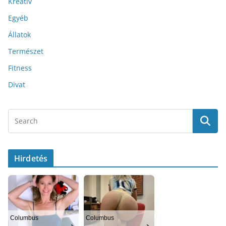
Kreatív
Egyéb
Állatok
Természet
Fitness
Divat
Hirdetés
Columbus
Columbus