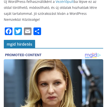
Új WordPress-felhasználóként a
Vezérlőpult
ba lépve ez az
oldal törölhető, módosítható, és új oldalak hozhatóak létre
saját tartalommal. Jó szórakozást kíván a WordPress
Nemzeközi Közössége!
F
T
E
S
a
w
m
h
c
itt
ai
ar
mgid hirdetés
e
er
l
e
b
o
o
k