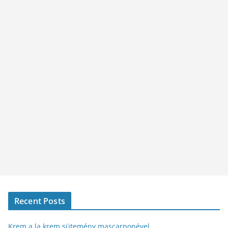
Recent Posts
Krem a la krem sütemény mascarponével