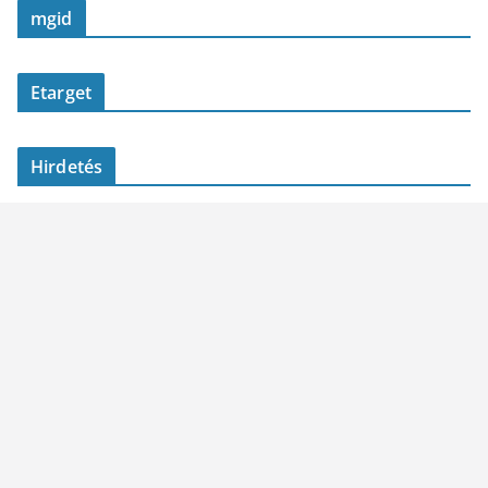
mgid
Etarget
Hirdetés