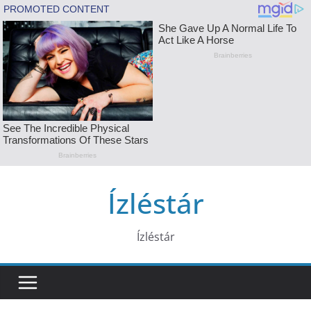
Skip
Ízléstár
to
content
Ízléstár