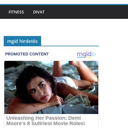
FITNESS
DIVAT
mgid hirdetés