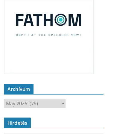
Archívum
A
r
c
Hirdetés
h
í