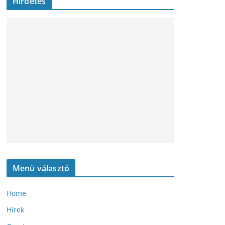
Hirdetés
Menü választó
Home
Hírek