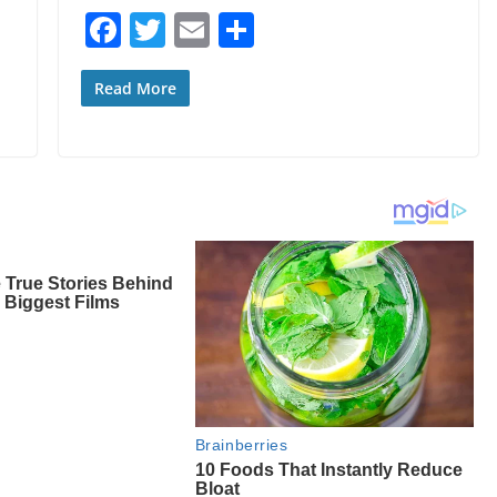
b
F
T
E
S
o
a
w
m
h
o
c
itt
ai
ar
Read More
k
e
er
l
e
b
o
o
k