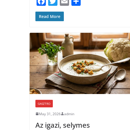
F
T
E
S
b
a
w
m
h
o
c
itt
ai
ar
Read More
o
e
er
l
e
k
b
o
o
k
GASZTRO
May 31, 2026
admin
Az igazi, selymes