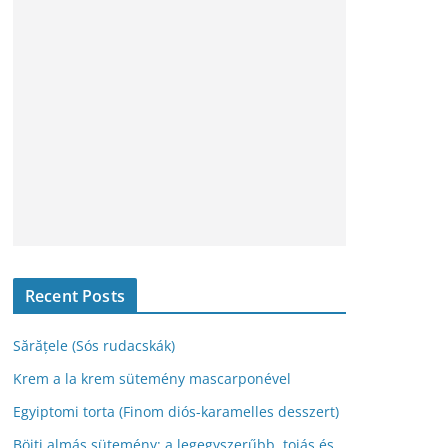
v
u
m
Recent Posts
Sărățele (Sós rudacskák)
Krem a la krem sütemény mascarponével
Egyiptomi torta (Finom diós-karamelles desszert)
Böjti almás sütemény: a legegyszerűbb, tojás és