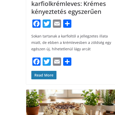
karfiolkrémleves: Krémes
kényeztetés egyszerűen
F
T
E
S
a
w
m
h
Sokan tartanak a karfioltól a jellegzetes illata
c
itt
ai
ar
miatt, de ebben a krémlevesben a zöldség egy
e
er
l
e
egészen új, hihetetlenül lágy arcát
b
F
T
E
S
o
a
w
m
h
o
c
itt
ai
ar
Read More
k
e
er
l
e
b
o
o