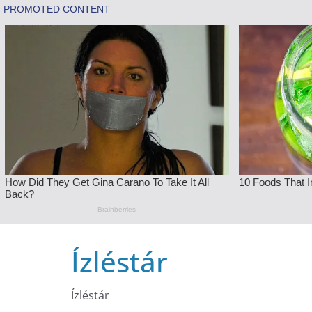
Skip
Ízléstár
to
content
Ízléstár