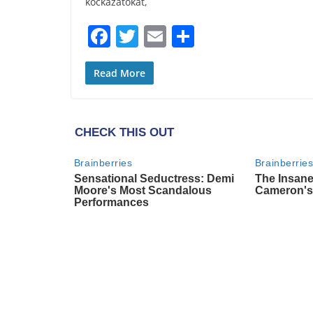
b
kockázatokat,
o
F
T
E
S
o
a
w
m
h
k
c
itt
ai
ar
Read More
e
er
l
e
b
o
o
k