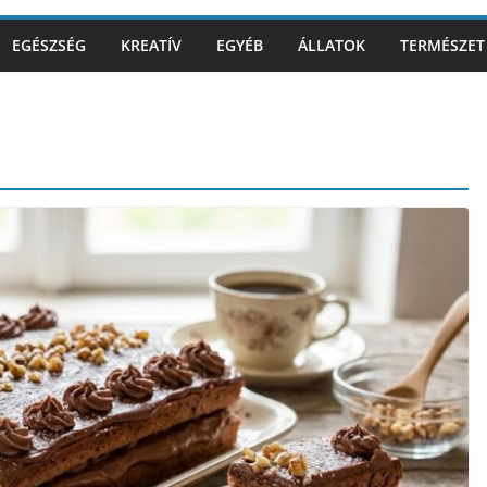
EGÉSZSÉG
KREATÍV
EGYÉB
ÁLLATOK
TERMÉSZET