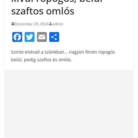
szaftos omlós
December 29, 2024
admin
F
T
E
S
a
w
m
h
Szinte elolvad a szánkban… nagyon finom ropogós
c
itt
ai
ar
belül, pedig szaftos és omlós.
e
er
l
e
b
o
o
k