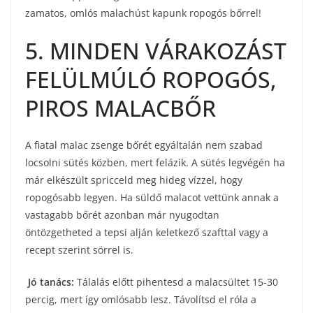
zamatos, omlós malachúst kapunk ropogós bőrrel!
5. MINDEN VÁRAKOZÁST
FELÜLMÚLÓ ROPOGÓS,
PIROS MALACBŐR
A fiatal malac zsenge bőrét egyáltalán nem szabad
locsolni sütés közben, mert felázik. A sütés legvégén ha
már elkészült spricceld meg hideg vízzel, hogy
ropogósabb legyen. Ha süldő malacot vettünk annak a
vastagabb bőrét azonban már nyugodtan
öntözgetheted a tepsi alján keletkező szafttal vagy a
recept szerint sörrel is.
Jó tanács:
Tálalás előtt pihentesd a malacsültet 15-30
percig, mert így omlósabb lesz. Távolítsd el róla a