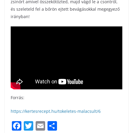
zsinórt amivel összekötözted, majd vágd le a csontról,
és szeleteld fel a bőrön ejtett bevágásokkal megegyező
irányban!
Forrás:
https://kertesrecept.hu/tokeletes-malacsult/6
F
T
E
S