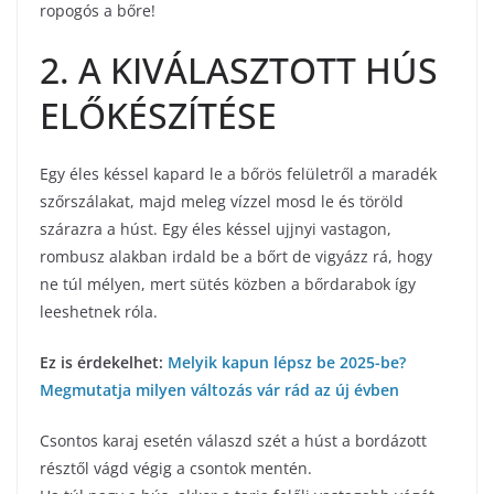
ropogós a bőre!
2. A KIVÁLASZTOTT HÚS
ELŐKÉSZÍTÉSE
Egy éles késsel kapard le a bőrös felületről a maradék
szőrszálakat, majd meleg vízzel mosd le és töröld
szárazra a húst. Egy éles késsel ujjnyi vastagon,
rombusz alakban irdald be a bőrt de vigyázz rá, hogy
ne túl mélyen, mert sütés közben a bőrdarabok így
leeshetnek róla.
Ez is érdekelhet:
Melyik kapun lépsz be 2025-be?
Megmutatja milyen változás vár rád az új évben
Csontos karaj esetén válaszd szét a húst a bordázott
résztől vágd végig a csontok mentén.