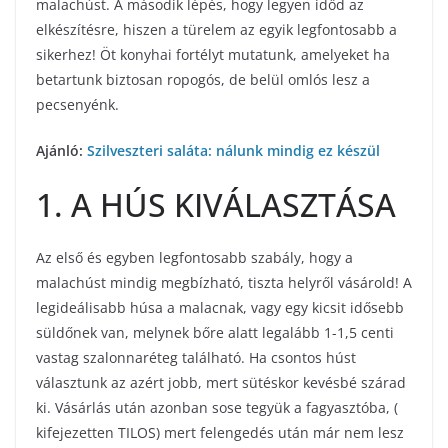
malachúst. A második lépés, hogy legyen időd az
elkészítésre, hiszen a türelem az egyik legfontosabb a
sikerhez! Öt konyhai fortélyt
mutatunk, amelyeket ha
betartunk biztosan ropogós, de belül omlós lesz a
pecsenyénk.
Ajánló:
Szilveszteri saláta: nálunk mindig ez készül
1. A HÚS KIVÁLASZTÁSA
Az első és egyben legfontosabb szabály, hogy a
malachúst mindig megbízható, tiszta helyről vásárold! A
legideálisabb húsa a malacnak, vagy egy kicsit idősebb
süldőnek van, melynek bőre alatt legalább 1-1,5 centi
vastag szalonnaréteg található. Ha csontos húst
választunk az azért jobb, mert sütéskor kevésbé szárad
ki. Vásárlás után azonban sose tegyük a fagyasztóba, (
kifejezetten TILOS) mert felengedés után már nem lesz