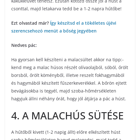
kakukkfüvet tehetsz. Ezután kötözd össze jól a húst a
csonttal, majd letakarva tedd be a 1-2 napra hűtőbe!
Ezt olvastad már?
Így készítsd el a tökéletes újévi
szerencsehozó menüt a bőség jegyében
Nedves pác:
Ha gyorsan kell készíteni a malacsültet akkor na tipp:-
kend meg a malac húsos részét olívaolajból, sóból, őrölt
borsból, őrölt köményből, illetve reszelt fokhagymából
és hagymából készített fűszerkeverékkel. A bőrön ejtett
bevágásokba is tegyél, majd szoba-hőmérsékleten
hagyjuk állni néhány órát, hogy jól átjárja a pác a húst.
4. A MALACHÚS SÜTÉSE
A hűtőből kivett (1-2 napig állt) előre elkészített húst
szoba hőmérsékleten hagyd melegedni, majd tedd a