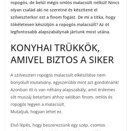
ropogós, de belül mégis omlós malacsült nélkül! Nincs
olyan család aki ne szeretné és készítené el
szilveszterkor ezt a finom fogást. De mi a titka, hogy
tökéletesen készüljön a ropogós malacsült? Az öt
legfontosabb alapszabálynak jártunk most utána.
KONYHAI TRÜKKÖK,
AMIVEL BIZTOS A SIKER
A szilveszteri ropogós malacsült elkészítése nem
bonyolult mutatvány, egyszerűbb mint azt gondolnánk!
Azonban itt is van néhány alapszabály, amit érdemes
sőt muszáj betartani ahhoz valóban finom, omlós és
ropogós legyen a malacsült.
Mutatjuk, hogyan lehet ez.
Első lépés, hogy beszerezzünk egy szép, csontos