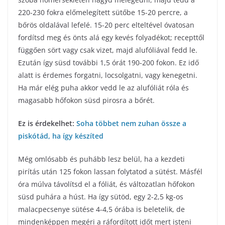
220-230 fokra előmelegített sütőbe 15-20 percre, a
bőrös oldalával lefelé. 15-20 perc elteltével óvatosan
fordítsd meg és önts alá egy kevés folyadékot; recepttől
függően sört vagy csak vizet, majd alufóliával fedd le.
Ezután így süsd további 1,5 órát 190-200 fokon. Ez idő
alatt is érdemes forgatni, locsolgatni, vagy kenegetni.
Ha már elég puha akkor vedd le az alufóliát róla és
magasabb hőfokon süsd pirosra a bőrét.
Ez is érdekelhet:
Soha többet nem zuhan össze a
piskótád, ha így készíted
Még omlósabb és puhább lesz belül, ha a kezdeti
pirítás után 125 fokon lassan folytatod a sütést. Másfél
óra múlva távolítsd el a fóliát, és változatlan hőfokon
süsd puhára a húst. Ha így sütöd, egy 2-2,5 kg-os
malacpecsenye sütése 4-4,5 órába is beletelik, de
mindenképpen megéri a ráfordított időt mert isteni