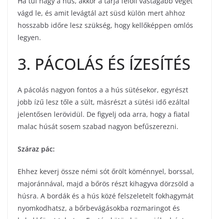
Ha túl nagy a hús, akkor a tarja felőli vastagabb végét
vágd le, és amit levágtál azt süsd külön mert ahhoz
hosszabb időre lesz szükség, hogy kellőképpen omlós
legyen.
3. PÁCOLÁS ÉS ÍZESÍTÉS
A pácolás nagyon fontos a a hús sütésekor, egyrészt
jobb ízű lesz tőle a sült, másrészt a sütési idő ezáltal
jelentősen lerövidül. De figyelj oda arra, hogy a fiatal
malac húsát sosem szabad nagyon befűszerezni.
Száraz pác:
Ehhez keverj össze némi sót őrölt köménnyel, borssal,
majoránnával, majd a bőrös részt kihagyva dörzsöld a
húsra. A bordák és a hús közé felszeletelt fokhagymát
nyomkodhatsz, a bőrbevágásokba rozmaringot és