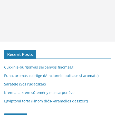
Recent Posts
Cukkinis-burgonyás serpenyős finomság
Puha, aromás csöröge (Minciunele pufoase și aromate)
Sărățele (Sós rudacskák)
Krem a la krem sütemény mascarponével
Egyiptomi torta (Finom diós-karamelles desszert)