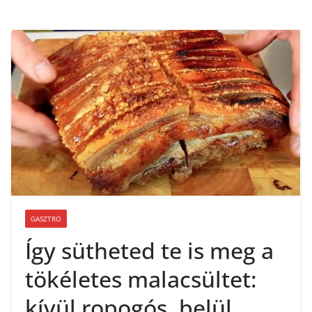
GASZTRO
Így sütheted te is meg a
tökéletes malacsültet:
kívül ropogós, belül