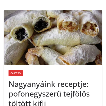
GASZTRO
Nagyanyáink receptje:
pofonegyszerű tejfölös
töltött kifli