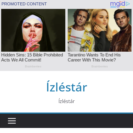
Skip
Ízléstár
to
content
Ízléstár