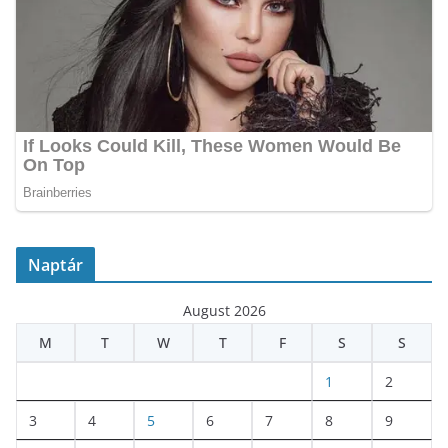
Naptár
August 2026
M
T
W
T
F
S
S
1
2
3
4
5
6
7
8
9