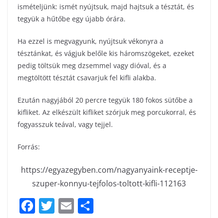
ismételjünk: ismét nyújtsuk, majd hajtsuk a tésztát, és
tegyük a hűtőbe egy újabb órára.
Ha ezzel is megvagyunk, nyújtsuk vékonyra a
tésztánkat, és vágjuk belőle kis háromszögeket, ezeket
pedig töltsük meg dzsemmel vagy dióval, és a
megtöltött tésztát csavarjuk fel kifli alakba.
Ezután nagyjából 20 percre tegyük 180 fokos sütőbe a
kifliket. Az elkészült kifliket szórjuk meg porcukorral, és
fogyasszuk teával, vagy tejjel.
Forrás:
https://egyazegyben.com/nagyanyaink-receptje-
szuper-konnyu-tejfolos-toltott-kifli-112163
F
T
E
S