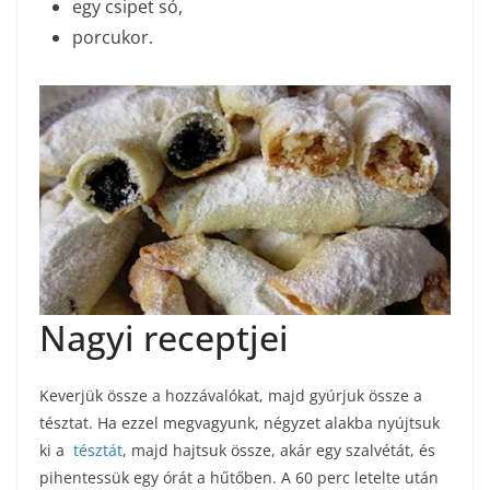
egy csipet só,
porcukor.
Nagyi receptjei
Keverjük össze a hozzávalókat, majd gyúrjuk össze a
tésztat. Ha ezzel megvagyunk, négyzet alakba nyújtsuk
ki a
tésztát
, majd hajtsuk össze, akár egy szalvétát, és
pihentessük egy órát a hűtőben. A 60 perc letelte után