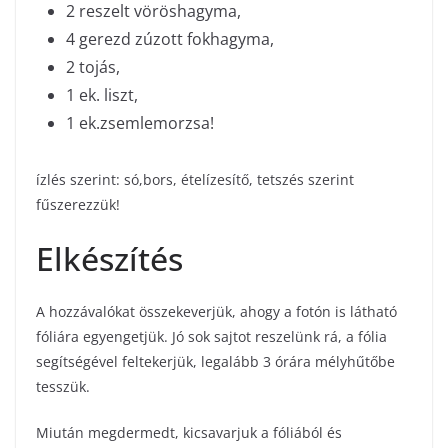
2 reszelt vöröshagyma,
4 gerezd zúzott fokhagyma,
2 tojás,
1 ek. liszt,
1 ek.zsemlemorzsa!
ízlés szerint: só,bors, ételízesítő, tetszés szerint
fűszerezzük!
Elkészítés
A hozzávalókat összekeverjük, ahogy a fotón is látható
fóliára egyengetjük. Jó sok sajtot reszelünk rá, a fólia
segítségével feltekerjük, legalább 3 órára mélyhűtőbe
tesszük.
Miután megdermedt, kicsavarjuk a fóliából és