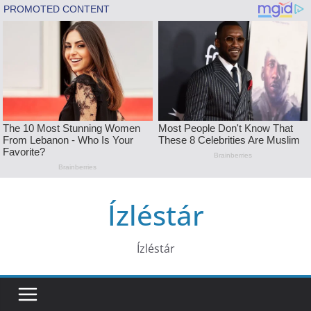
Skip
Ízléstár
to
content
Ízléstár