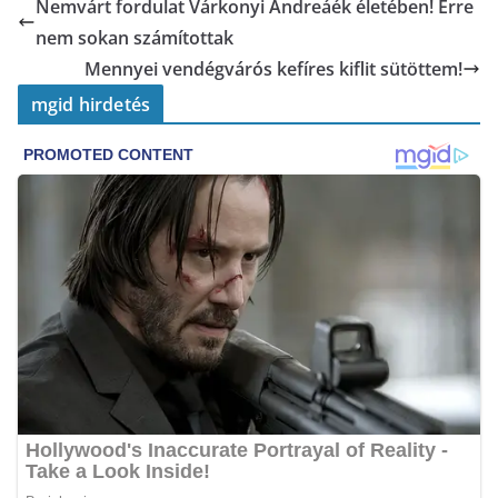
Nemvárt fordulat Várkonyi Andreáék életében! Erre
nem sokan számítottak
Mennyei vendégvárós kefíres kiflit sütöttem!
mgid hirdetés