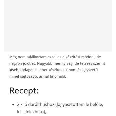
Még nem találkoztam ezzel az elkészítési móddal, de
nagyon jó ötlet. Nagyobb mennyiség, de tetszés szerint
kisebb adagot is lehet készíteni. Finom és egyszerű,
minél sajtosabb, annál finomabb.
Recept:
2 kiló darálthúshoz (fagyasztottam le belőle,
le is felezhető),