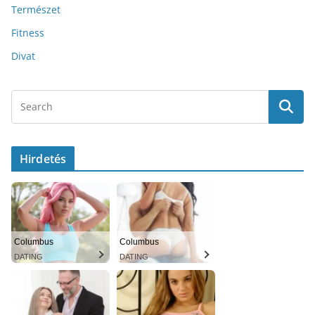
Természet
Fitness
Divat
Hirdetés
Columbus
Columbus
DATING
DATING