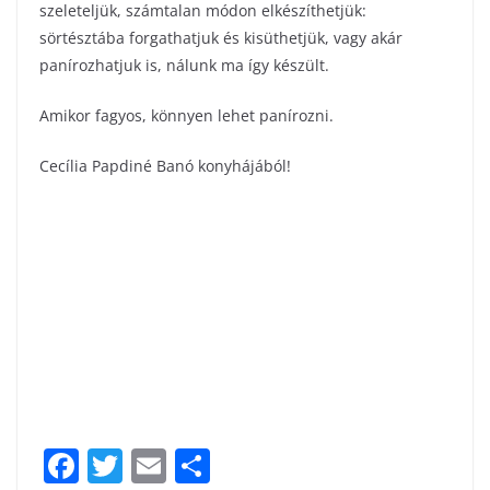
szeleteljük, számtalan módon elkészíthetjük:
sörtésztába forgathatjuk és kisüthetjük, vagy akár
panírozhatjuk is, nálunk ma így készült.
Amikor fagyos, könnyen lehet panírozni.
Cecília Papdiné Banó konyhájából!
F
T
E
S