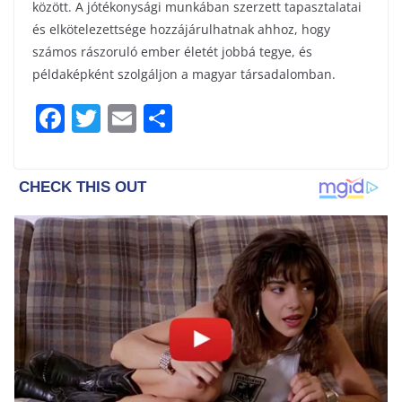
között. A jótékonysági munkában szerzett tapasztalatai
és elkötelezettsége hozzájárulhatnak ahhoz, hogy
számos rászoruló ember életét jobbá tegye, és
példaképként szolgáljon a magyar társadalomban.
F
T
E
S
a
w
m
h
c
itt
ai
ar
e
er
l
e
b
o
o
k