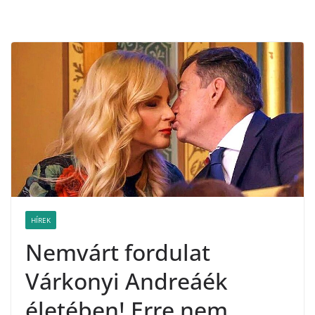
HÍREK
Nemvárt fordulat
Várkonyi Andreáék
életében! Erre nem