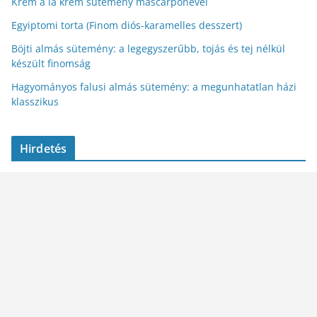
Krem a la krem sütemény mascarponével
Egyiptomi torta (Finom diós-karamelles desszert)
Böjti almás sütemény: a legegyszerűbb, tojás és tej nélkül
készült finomság
Hagyományos falusi almás sütemény: a megunhatatlan házi
klasszikus
Hirdetés