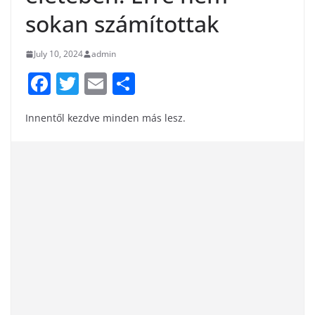
sokan számítottak
July 10, 2024
admin
F
T
E
S
a
w
m
h
Innentől kezdve minden más lesz.
c
itt
ai
ar
e
er
l
e
b
o
o
k