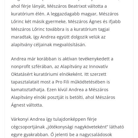
ahol férje lányát, Mészáros Beatrixot váltotta a
kuratórium élén. A leggazdagabb magyar, Mészáros
Lőrinc két másik gyermeke, Mészáros Ágnes és ifjabb
Mészáros Lőrinc továbbra is a kuratórium tagjai
maradtak, így Andrea együtt dolgozik velük az
alapítvány céljainak megvalósításán.
Andrea már korábban is aktívan tevékenykedett a
nonprofit szférában, az Alapítvány az Innovatív
Oktatásért kuratóriumi elnökeként. Itt szerzett
tapasztalatait most a Pro Fili működtetésében is
kamatoztathatja. Ezen kívül Andrea a Mészáros
Alapítvány elnöki posztját is betölti, ahol Mészáros
Ágnest váltotta.
Várkonyi Andrea így tulajdonképpen férje
cégcsoportjának „jótékonysági nagyköveteként” látható
egyre gyakrabban. Ő jelenti be a nagycsaládosok