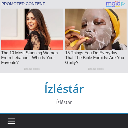
Skip
Ízléstár
to
content
Ízléstár