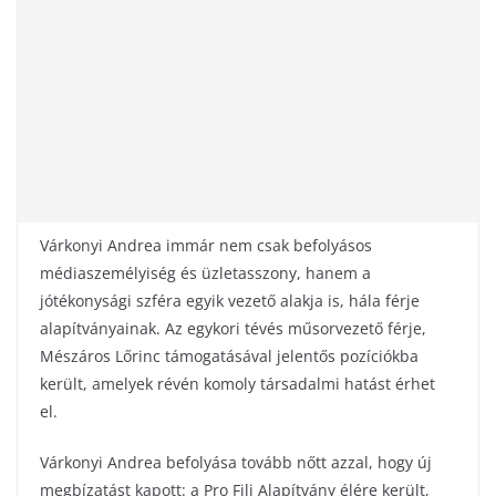
Várkonyi Andrea immár nem csak befolyásos
médiaszemélyiség és üzletasszony, hanem a
jótékonysági szféra egyik vezető alakja is, hála férje
alapítványainak. Az egykori tévés műsorvezető férje,
Mészáros Lőrinc támogatásával jelentős pozíciókba
került, amelyek révén komoly társadalmi hatást érhet
el.
Várkonyi Andrea befolyása tovább nőtt azzal, hogy új
megbízatást kapott: a Pro Fili Alapítvány élére került,