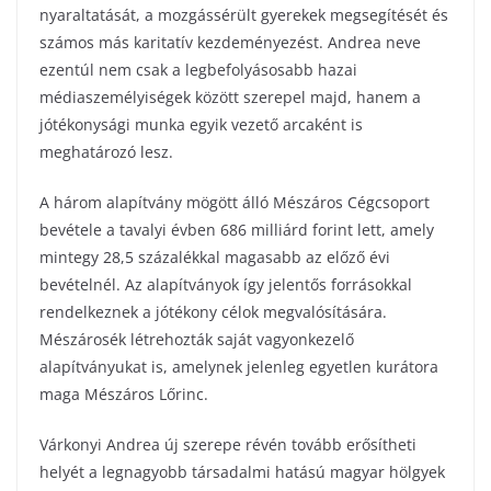
nyaraltatását, a mozgássérült gyerekek megsegítését és
számos más karitatív kezdeményezést. Andrea neve
ezentúl nem csak a legbefolyásosabb hazai
médiaszemélyiségek között szerepel majd, hanem a
jótékonysági munka egyik vezető arcaként is
meghatározó lesz.
A három alapítvány mögött álló Mészáros Cégcsoport
bevétele a tavalyi évben 686 milliárd forint lett, amely
mintegy 28,5 százalékkal magasabb az előző évi
bevételnél. Az alapítványok így jelentős forrásokkal
rendelkeznek a jótékony célok megvalósítására.
Mészárosék létrehozták saját vagyonkezelő
alapítványukat is, amelynek jelenleg egyetlen kurátora
maga Mészáros Lőrinc.
Várkonyi Andrea új szerepe révén tovább erősítheti
helyét a legnagyobb társadalmi hatású magyar hölgyek