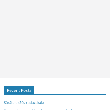
Recent Posts
Sărățele (Sós rudacskák)