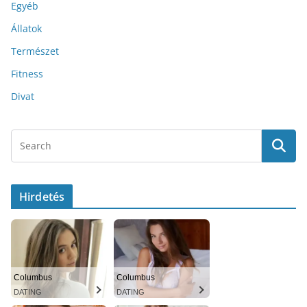
Egyéb
Állatok
Természet
Fitness
Divat
Hirdetés
Columbus
Columbus
DATING
DATING