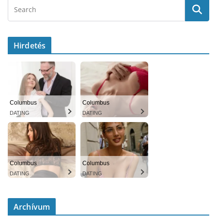
Hirdetés
Columbus
Columbus
DATING
DATING
Columbus
Columbus
DATING
DATING
Archívum