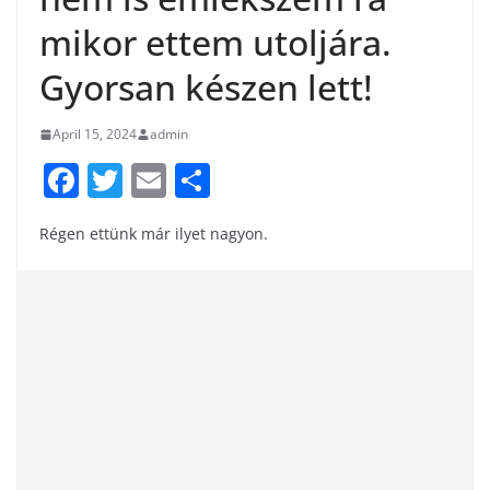
mikor ettem utoljára.
Gyorsan készen lett!
April 15, 2024
admin
F
T
E
S
a
w
m
h
Régen ettünk már ilyet nagyon.
c
itt
ai
ar
e
er
l
e
b
o
o
k