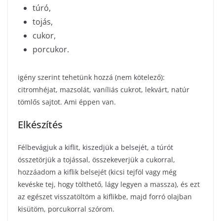
túró,
tojás,
cukor,
porcukor.
igény szerint tehetünk hozzá (nem kötelező):
citromhéjat, mazsolát, vaníliás cukrot, lekvárt, natúr
tömlős sajtot. Ami éppen van.
Elkészítés
Félbevágjuk a kiflit, kiszedjük a belsejét, a túrót
összetörjük a tojással, összekeverjük a cukorral,
hozzáadom a kiflik belsejét (kicsi tejföl vagy még
kevéske tej, hogy tölthető, lágy legyen a massza), és ezt
az egészet visszatöltöm a kiflikbe, majd forró olajban
kisütöm, porcukorral szórom.