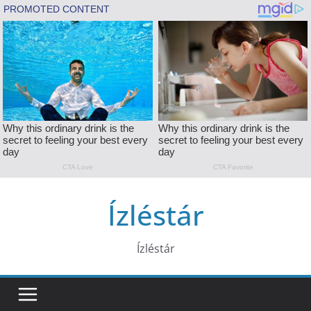
Skip
Ízléstár
to
content
Ízléstár