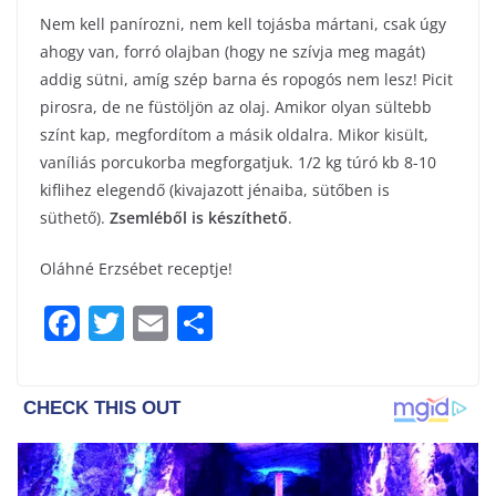
Nem kell panírozni, nem kell tojásba mártani, csak úgy
ahogy van, forró olajban (hogy ne szívja meg magát)
addig sütni, amíg szép barna és ropogós nem lesz! Picit
pirosra, de ne füstöljön az olaj. Amikor olyan sültebb
színt kap, megfordítom a másik oldalra. Mikor kisült,
vaníliás porcukorba megforgatjuk. 1/2 kg túró kb 8-10
kiflihez elegendő (kivajazott jénaiba, sütőben is
süthető).
Zsemléből is készíthető
.
Oláhné Erzsébet receptje!
F
T
E
S
a
w
m
h
c
itt
ai
ar
e
er
l
e
b