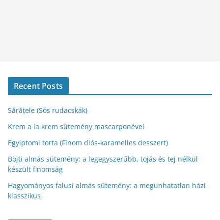
Recent Posts
Sărățele (Sós rudacskák)
Krem a la krem sütemény mascarponével
Egyiptomi torta (Finom diós-karamelles desszert)
Böjti almás sütemény: a legegyszerűbb, tojás és tej nélkül
készült finomság
Hagyományos falusi almás sütemény: a megunhatatlan házi
klasszikus