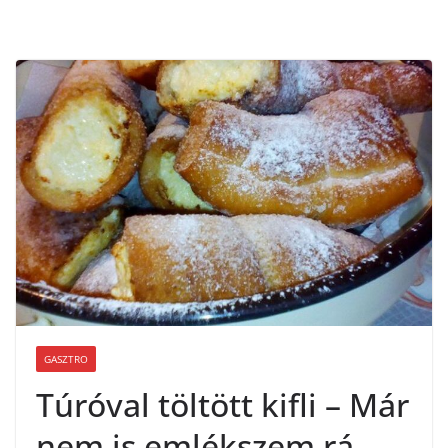
GASZTRO
Túróval töltött kifli – Már
nem is emlékszem rá