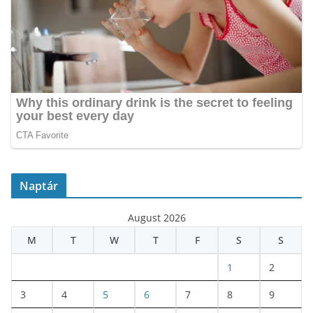
Naptár
August 2026
M
T
W
T
F
S
S
1
2
3
4
5
6
7
8
9