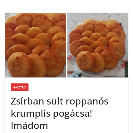
GASZTRO
Zsírban sült roppanós
krumplis pogácsa!
Imádom