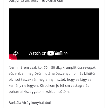
burgonya Só, bors 1 evőkanál olaj
Nem mérem csak kb. 70 – 80 dkg krumplit összevágok,
sós vízben megfőzöm, utána összenyomom és kihűtöm,
pici sót teszek rá, meg annyi lisztet, hogy se lágy se
kemény ne legyen. Kisodrom jó fél cm vastagra és
pohárral kiszaggatom, zsírban sütöm.
Borbála Virág konyhájából