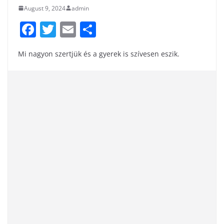
August 9, 2024
admin
F
T
E
S
a
w
m
h
Mi nagyon szertjük és a gyerek is szívesen eszik.
c
itt
ai
ar
e
er
l
e
b
o
o
k