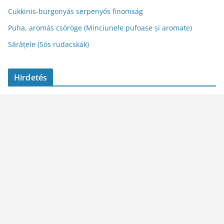
Cukkinis-burgonyás serpenyős finomság
Puha, aromás csöröge (Minciunele pufoase și aromate)
Sărățele (Sós rudacskák)
Hirdetés