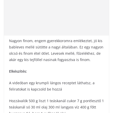
Nagyon finom, engem gyerekkoromra emlékeztet, jó kis
bableves mellé sütötte a nagyi általában. Ez egy nagyon
olcsó és finom étel ötlet. Levesek mellé, főzelékhez, de
akár egy kis tejföllel nasinak fogyasztva is finom.
Elkészítés:
A videóban egy krumpli lángos receptet láthatsz, a
feliratokat is kapcsold be hozzá
Hozzávalók 500 g liszt 1 teáskanál cukor 7 g porélesztő 1
teáskanál só 30 ml olaj 300 ml langyos víz 400 g főtt