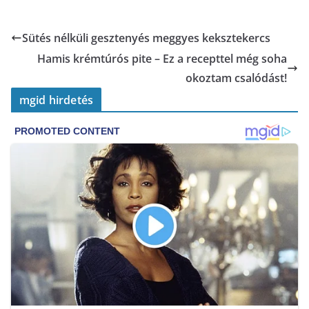
Sütés nélküli gesztenyés meggyes keksztekercs
Hamis krémtúrós pite – Ez a recepttel még soha
okoztam csalódást!
mgid hirdetés