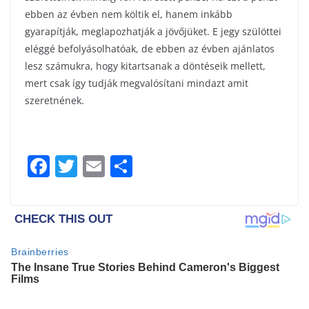
ebben az évben nem költik el, hanem inkább
gyarapítják, meglapozhatják a jövőjüket. E jegy szülöttei
eléggé befolyásolhatóak, de ebben az évben ajánlatos
lesz számukra, hogy kitartsanak a döntéseik mellett,
mert csak így tudják megvalósítani mindazt amit
szeretnének.
F
T
E
S
a
w
m
h
c
itt
ai
ar
e
er
l
e
b
o
o