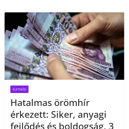
ÉLETMÓD
Hatalmas örömhír
érkezett: Siker, anyagi
fejlődés és boldogság, 3