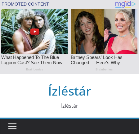
Skip
Ízléstár
to
content
Ízléstár