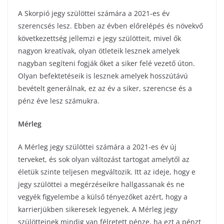
A Skorpió jegy szülöttei számára a 2021-es év
szerencsés lesz. Ebben az évben előrelépés és növekvő
következettség jellemzi e jegy szülötteit, mivel ők
nagyon kreatívak, olyan ötleteik lesznek amelyek
nagyban segíteni fogják őket a siker felé vezető úton.
Olyan befektetéseik is lesznek amelyek hosszútávú
bevételt generálnak, ez az év a siker, szerencse és a
pénz éve lesz számukra.
Mérleg
A Mérleg jegy szülöttei számára a 2021-es év új
terveket, és sok olyan változást tartogat amelytől az
életük szinte teljesen megváltozik. Itt az ideje, hogy e
jegy szülöttei a megérzéseikre hallgassanak és ne
vegyék figyelembe a külső tényezőket azért, hogy a
karrierjükben sikeresek legyenek. A Mérleg jegy
szülötteinek mindig van félretett pénze, ha ezt a pénzt