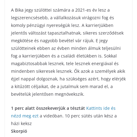
A Bika jegy szülöttei számára a 2021-es év lesz a
legszerencsésebb, a vállalkozásuk virágozni fog és
komoly pénzügyi nyereségük lesz. A karrierjükben
jelentős változást tapasztalhatnak, sikeres szerződések
megkötése és nagyobb bevétel vár rájuk. E jegy
szülötteinek ebben az évben minden álmuk teljesülni
fog a karrierjükben és a családi életükben is. Sokkal
magabiztosabbak lesznek, tele lesznek energiával és
mindenben sikeresek lesznek. Ők azok a személyek akik
éjjel nappal dolgoznak, ha szükséges azért, hogy elérjék
a kitűzött céljaikat, de a jutalmuk sem marad el, a
bevételük jelentősen megnövekszik.
1 perc alatt összekeverjük a tésztát
Kattints ide és
nézd meg ezt
a videóban. 10 perc sütés után kész a
házi keksz
Skorpió