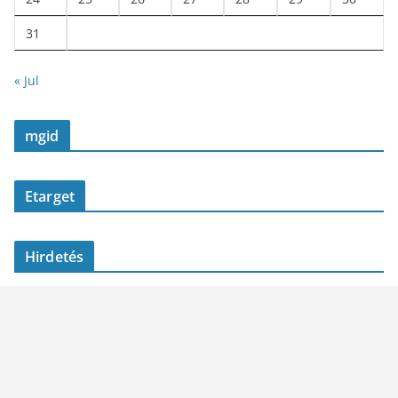
31
« Jul
mgid
Etarget
Hirdetés