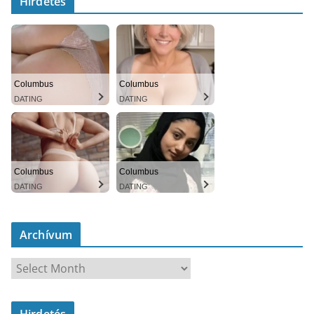
Hirdetés
Columbus
Columbus
DATING
DATING
Columbus
Columbus
DATING
DATING
Archívum
A
r
c