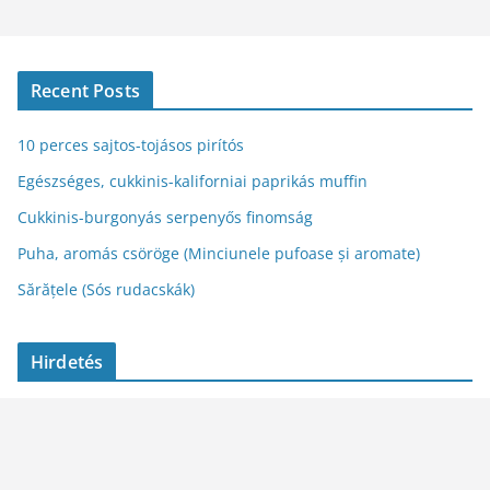
Recent Posts
10 perces sajtos-tojásos pirítós
Egészséges, cukkinis-kaliforniai paprikás muffin
Cukkinis-burgonyás serpenyős finomság
Puha, aromás csöröge (Minciunele pufoase și aromate)
Sărățele (Sós rudacskák)
Hirdetés