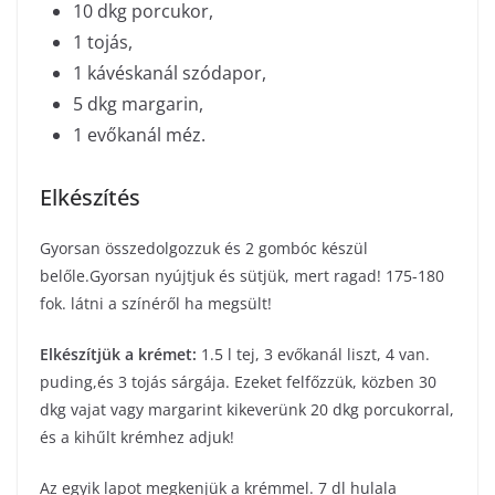
10 dkg porcukor,
1 tojás,
1 kávéskanál szódapor,
5 dkg margarin,
1 evőkanál méz.
Elkészítés
Gyorsan összedolgozzuk és 2 gombóc készül
belőle.Gyorsan nyújtjuk és sütjük, mert ragad! 175-180
fok. látni a színéről ha megsült!
Elkészítjük a krémet:
1.5 l tej, 3 evőkanál liszt, 4 van.
puding,és 3 tojás sárgája. Ezeket felfőzzük, közben 30
dkg vajat vagy margarint kikeverünk 20 dkg porcukorral,
és a kihűlt krémhez adjuk!
Az egyik lapot megkenjük a krémmel. 7 dl hulala