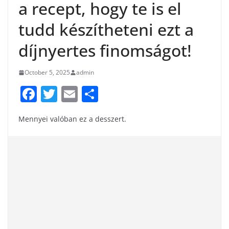
a recept, hogy te is el
tudd készítheteni ezt a
díjnyertes finomságot!
October 5, 2025
admin
F
T
E
S
a
w
m
h
Mennyei valóban ez a desszert.
c
itt
ai
ar
e
er
l
e
b
o
o
k