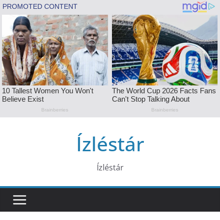
Skip
Ízléstár
to
content
Ízléstár