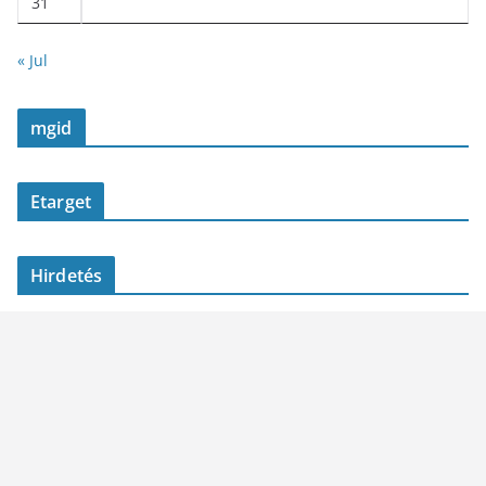
31
« Jul
mgid
Etarget
Hirdetés