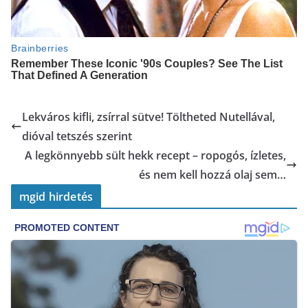
Lekváros kifli, zsírral sütve! Töltheted Nutellával,
dióval tetszés szerint
A legkönnyebb sült hekk recept – ropogós, ízletes,
és nem kell hozzá olaj sem…
mgid hirdetés