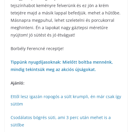
tejszínhabot keményre felverünk és ez jön a krém
tetejére majd a másik lappal befedjük. mehet a hűtőbe.
Másnapra megpuhul, lehet szeletelni és porcukorral
meghinteni. Én a lapokat nagy gáztepsi méretűre
nyújtom! Jó sütést és jó étvágyat!
Borbély Ferencné receptje!
Tippünk nyugdíjasoknak: Mielőtt boltba mennénk,
mindig tekintsük meg az akciós újságokat.
Ajánló:
Ettől lesz igazán ropogós a sült krumpli, én már csak így
sütöm
Csodálatos bögrés süti, ami 3 perc után mehet is a
sütőbe