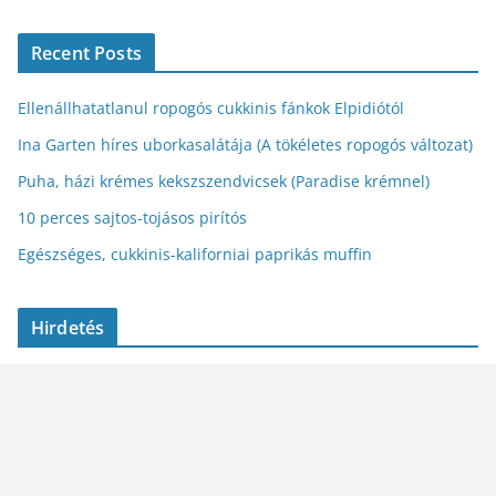
Recent Posts
Ellenállhatatlanul ropogós cukkinis fánkok Elpidiótól
Ina Garten híres uborkasalátája (A tökéletes ropogós változat)
Puha, házi krémes kekszszendvicsek (Paradise krémnel)
10 perces sajtos-tojásos pirítós
Egészséges, cukkinis-kaliforniai paprikás muffin
Hirdetés