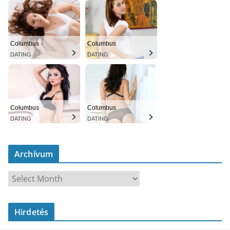
Columbus
Columbus
DATING
DATING
Columbus
Columbus
DATING
DATING
Archívum
A
r
c
Hirdetés
h
í