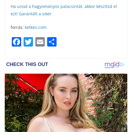
Ha unod a hagyományos palacsintát, akkor készítsd el
ezt! Garantált a siker
forrás:
ketkes.com
F
T
E
S
a
w
m
h
c
itt
ai
ar
e
er
l
e
b
o
o
k