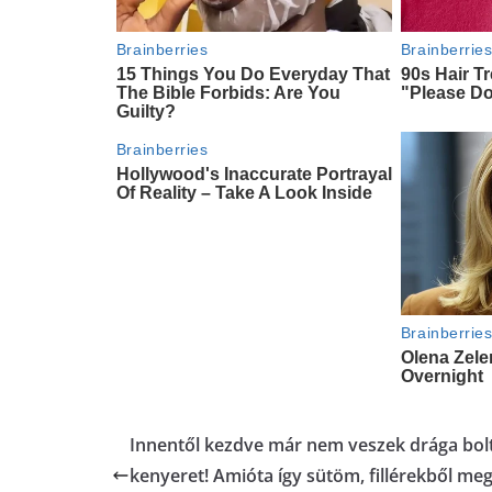
Innentől kezdve már nem veszek drága bolt
kenyeret! Amióta így sütöm, fillérekből meg