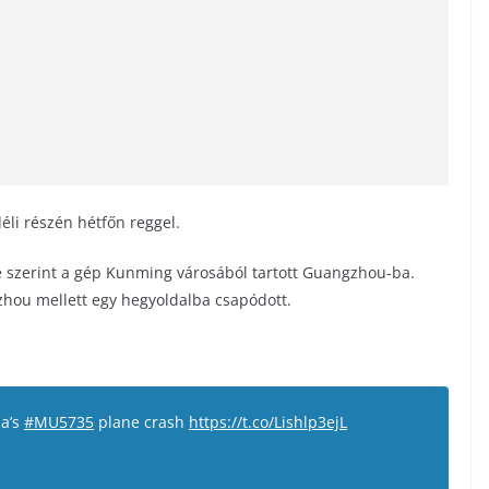
éli részén hétfőn reggel.
je szerint a gép Kunming városából tartott Guangzhou-ba.
uzhou mellett egy hegyoldalba csapódott.
na’s
#MU5735
plane crash
https://t.co/Lishlp3ejL