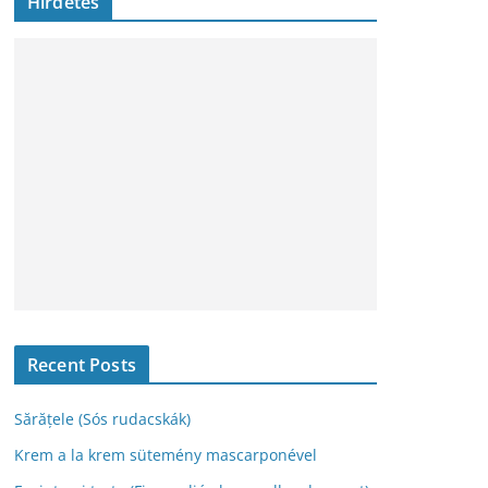
Hirdetés
h
í
v
u
m
Recent Posts
Sărățele (Sós rudacskák)
Krem a la krem sütemény mascarponével