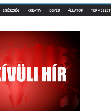
EGÉSZSÉG
KREATÍV
EGYÉB
ÁLLATOK
TERMÉSZET