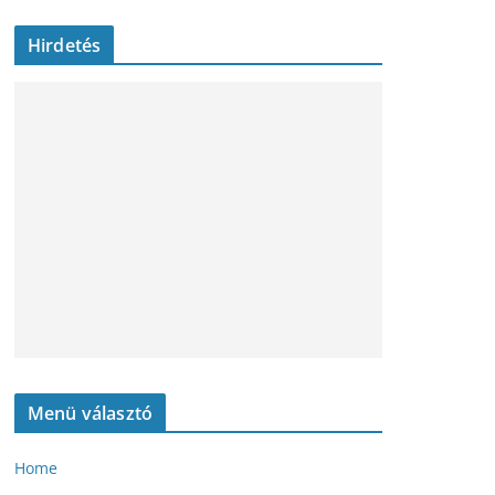
Hirdetés
Menü választó
Home