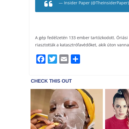
— Insider Paper (@TheInsiderPaper
A gép fedélzetén 133 ember tartózkodott. Óriási 
riasztották a katasztrófavédőket, akik úton vanna
F
T
E
S
a
w
m
h
c
itt
ai
ar
e
er
l
e
b
o
o
k