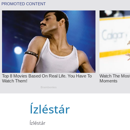
Skip
Ízléstár
to
content
Ízléstár