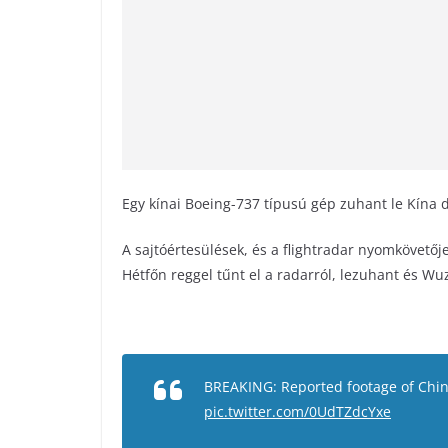
k
Egy kínai Boeing-737 típusú gép zuhant le Kína d
A sajtóértesülések, és a flightradar nyomkövető
Hétfőn reggel tűnt el a radarról, lezuhant és W
BREAKING: Reported footage of Chi
pic.twitter.com/0UdTZdcYxe