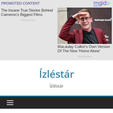
Skip
Ízléstár
to
content
Ízléstár