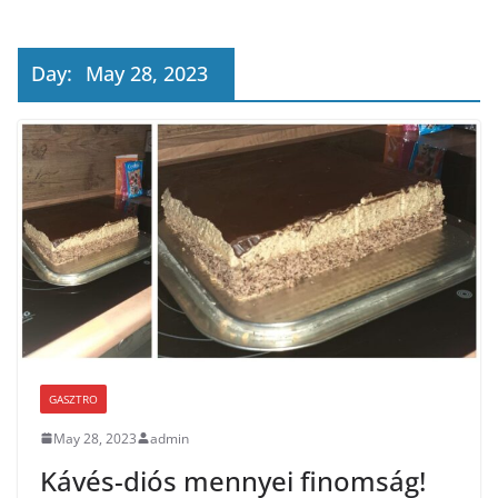
Day:
May 28, 2023
GASZTRO
May 28, 2023
admin
Kávés-diós mennyei finomság!