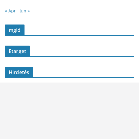
« Apr
Jun »
mgid
Etarget
Hirdetés