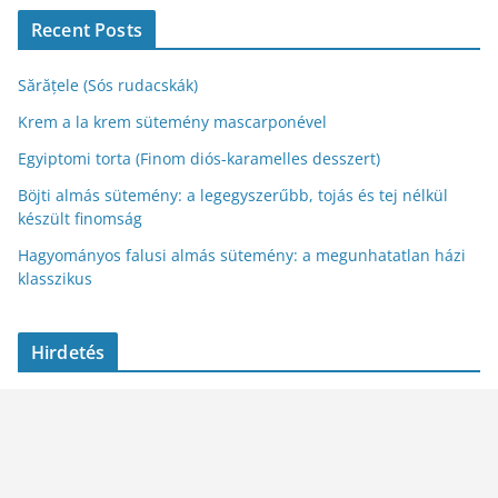
Recent Posts
Sărățele (Sós rudacskák)
Krem a la krem sütemény mascarponével
Egyiptomi torta (Finom diós-karamelles desszert)
Böjti almás sütemény: a legegyszerűbb, tojás és tej nélkül
készült finomság
Hagyományos falusi almás sütemény: a megunhatatlan házi
klasszikus
Hirdetés