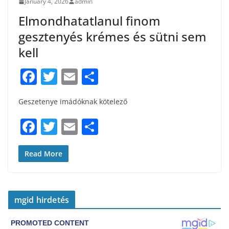
January 4, 2026
admin
Elmondhatatlanul finom
gesztenyés krémes és sütni sem
kell
F
T
E
S
a
w
m
h
Geszetenye imádóknak kötelező
c
itt
ai
ar
e
er
l
e
F
T
E
S
b
a
w
m
h
o
c
itt
ai
ar
Read More
o
e
er
l
e
k
b
mgid hirdetés
o
o