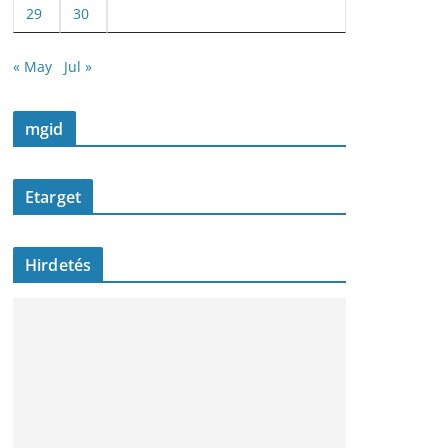
29
30
« May
Jul »
mgid
Etarget
Hirdetés