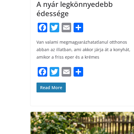
A nyár legkönnyedebb
édessége
F
T
E
S
a
w
m
h
Van valami megmagyarázhatatlanul otthonos
c
itt
ai
ar
abban az illatban, ami akkor járja át a konyhát,
e
er
l
e
amikor a friss eper és a krémes
b
F
T
E
S
o
a
w
m
h
o
c
itt
ai
ar
Read More
k
e
er
l
e
b
o
o