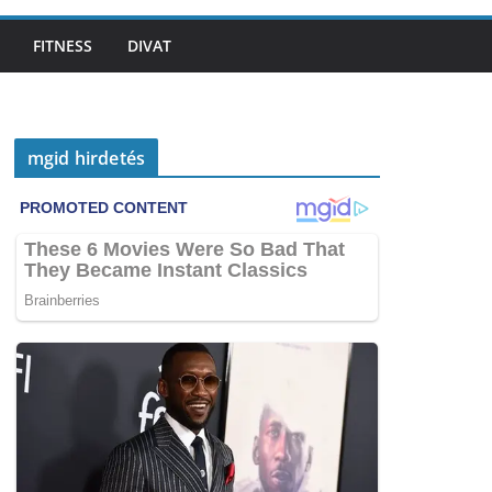
FITNESS
DIVAT
mgid hirdetés