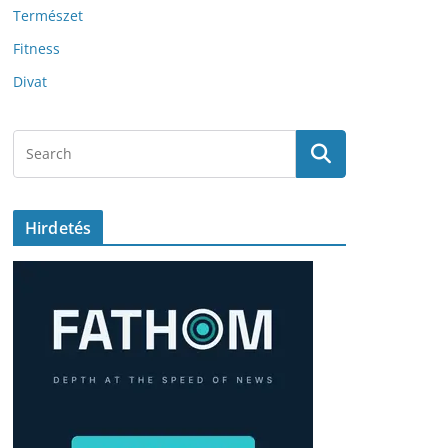
Természet
Fitness
Divat
Hirdetés