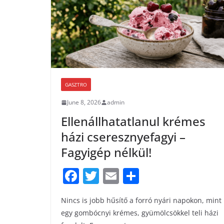
k
GASZTRO
June 8, 2026
admin
Ellenállhatatlanul krémes
házi cseresznyefagyi –
Fagyigép nélkül!
F
T
E
S
a
w
m
h
Nincs is jobb hűsítő a forró nyári napokon, mint
c
itt
ai
ar
egy gombócnyi krémes, gyümölcsökkel teli házi
e
er
l
e