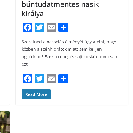
bűntudatmentes nasik
királya
F
T
E
S
a
w
m
h
Szeretnéd a nassolás élményét úgy átélni, hogy
c
itt
ai
ar
közben a szénhidrátok miatt sem kelljen
e
er
l
e
aggódnod? Ezek a ropogós sajtrocskók pontosan
b
ezt
o
F
T
E
S
o
a
w
m
h
k
c
itt
ai
ar
Read More
e
er
l
e
b
o