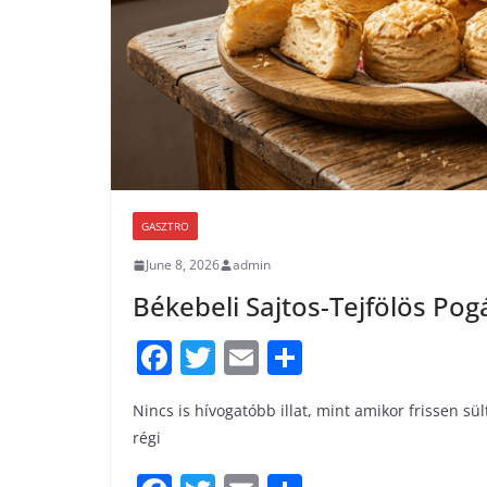
GASZTRO
June 8, 2026
admin
Békebeli Sajtos-Tejfölös Pog
F
T
E
S
a
w
m
h
Nincs is hívogatóbb illat, mint amikor frissen sült
c
itt
ai
ar
régi
e
er
l
e