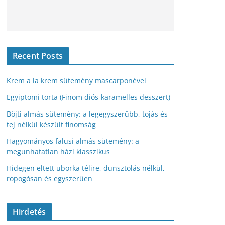
Recent Posts
Krem a la krem sütemény mascarponével
Egyiptomi torta (Finom diós-karamelles desszert)
Böjti almás sütemény: a legegyszerűbb, tojás és
tej nélkül készült finomság
Hagyományos falusi almás sütemény: a
megunhatatlan házi klasszikus
Hidegen eltett uborka télire, dunsztolás nélkül,
ropogósan és egyszerűen
Hirdetés