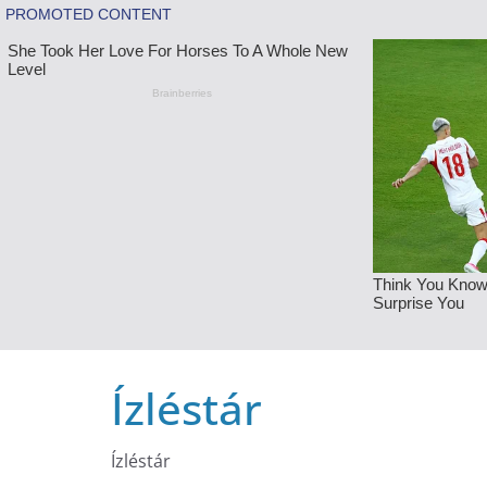
Skip
Ízléstár
to
content
Ízléstár