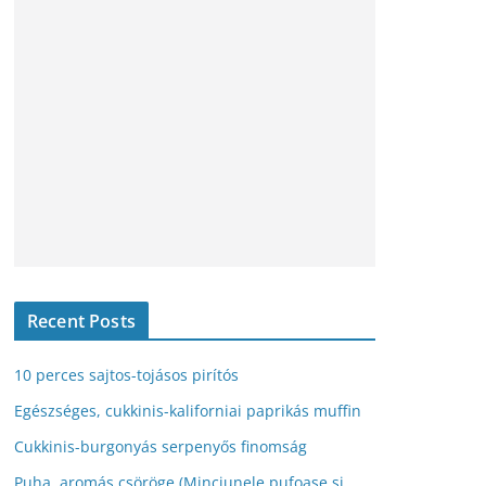
v
u
m
Recent Posts
10 perces sajtos-tojásos pirítós
Egészséges, cukkinis-kaliforniai paprikás muffin
Cukkinis-burgonyás serpenyős finomság
Puha, aromás csöröge (Minciunele pufoase și