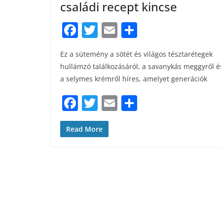
családi recept kincse
F
T
E
S
a
w
m
h
Ez a sütemény a sötét és világos tésztarétegek
c
itt
ai
ar
hullámzó találkozásáról, a savanykás meggyről é
e
er
l
e
a selymes krémről híres, amelyet generációk
b
F
T
E
S
o
a
w
m
h
o
c
itt
ai
ar
Read More
k
e
er
l
e
b
o
o
k