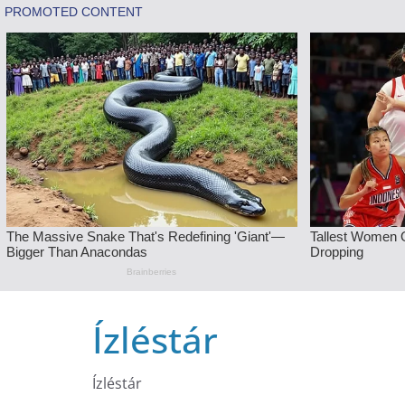
Skip
Ízléstár
to
content
Ízléstár