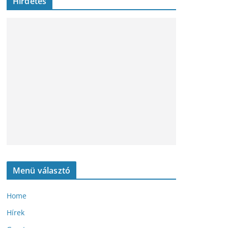
Hirdetés
Menü választó
Home
Hírek