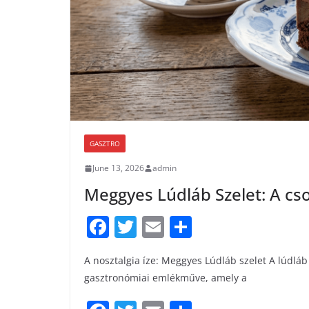
GASZTRO
June 13, 2026
admin
Meggyes Lúdláb Szelet: A cs
F
T
E
S
a
w
m
h
A nosztalgia íze: Meggyes Lúdláb szelet A lúdlá
c
itt
ai
ar
gasztronómiai emlékműve, amely a
e
er
l
e