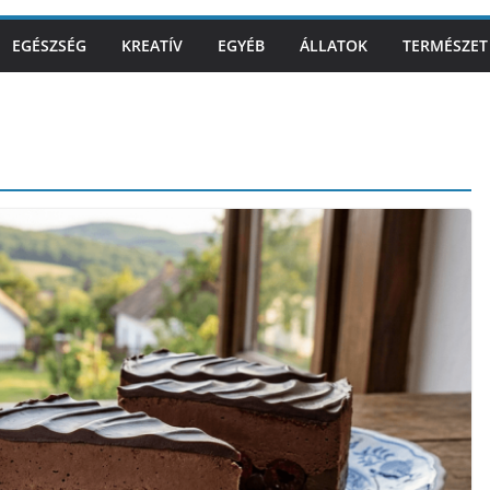
EGÉSZSÉG
KREATÍV
EGYÉB
ÁLLATOK
TERMÉSZET