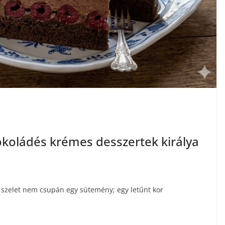
okoládés krémes desszertek királya
b szelet nem csupán egy sütemény; egy letűnt kor