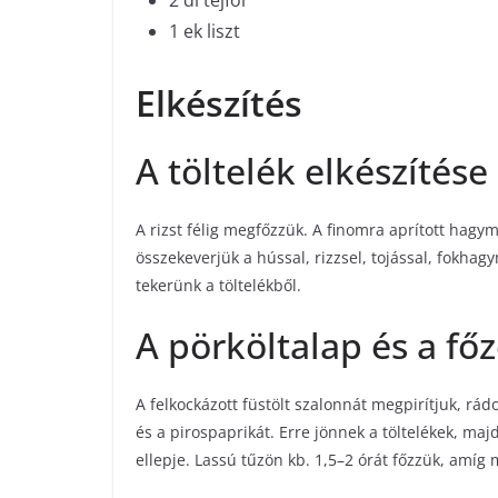
2 dl tejföl
1 ek liszt
Elkészítés
A töltelék elkészítése
A rizst félig megfőzzük. A finomra aprított hagy
összekeverjük a hússal, rizzsel, tojással, fokha
tekerünk a töltelékből.
A pörköltalap és a fő
A felkockázott füstölt szalonnát megpirítjuk, rá
és a pirospaprikát. Erre jönnek a töltelékek, maj
ellepje. Lassú tűzön kb. 1,5–2 órát főzzük, amí