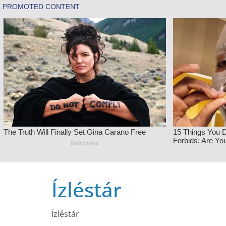
Skip
Ízléstár
to
content
Ízléstár