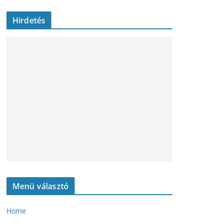
Hirdetés
Menü választó
Home