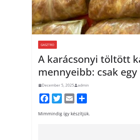
GASZTRO
A karácsonyi töltött
mennyeibb: csak egy e
December 5, 2025
admin
F
T
E
S
a
w
m
h
Mimmindig így készítjük.
c
itt
ai
ar
e
er
l
e
b