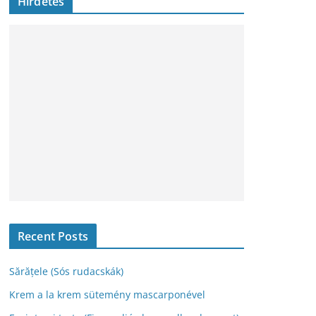
Hirdetés
h
í
v
u
m
Recent Posts
Sărățele (Sós rudacskák)
Krem a la krem sütemény mascarponével