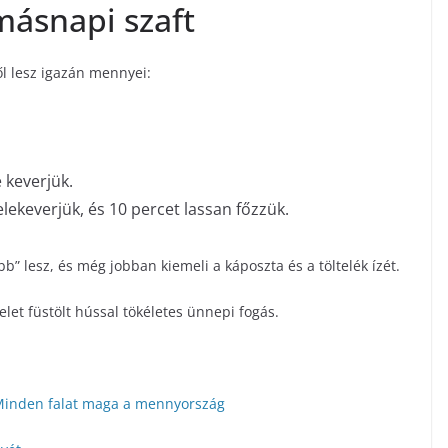
 másnapi szaft
ől lesz igazán mennyei:
e keverjük.
ekeverjük, és 10 percet lassan főzzük.
b” lesz, és még jobban kiemeli a káposzta és a töltelék ízét.
zelet füstölt hússal tökéletes ünnepi fogás.
! Minden falat maga a mennyország