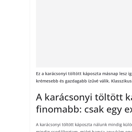
o
o
k
Ez a karácsonyi töltött káposzta másnap lesz ig
krémesebb és gazdagabb ízűvé válik. Klasszikus
A karácsonyi töltött
finomabb: csak egy ex
A karácsonyi töltött káposzta nálunk mindig kül
mindig csodálkoztam, miért hagyja anyukám egy e