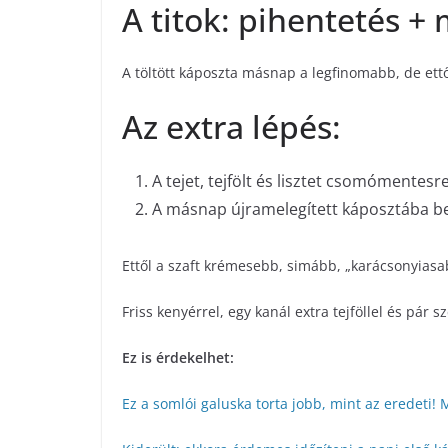
A titok: pihentetés +
A töltött káposzta másnap a legfinomabb, de ett
Az extra lépés:
A tejet, tejfölt és lisztet csomómentesr
A másnap újramelegített káposztába bel
Ettől a szaft krémesebb, simább, „karácsonyiasab
Friss kenyérrel, egy kanál extra tejföllel és pár s
Ez is érdekelhet:
Ez a somlói galuska torta jobb, mint az eredeti