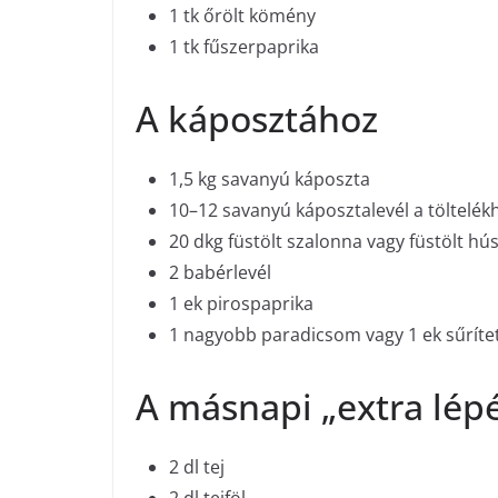
1 tk őrölt kömény
1 tk fűszerpaprika
A káposztához
1,5 kg savanyú káposzta
10–12 savanyú káposztalevél a töltelék
20 dkg füstölt szalonna vagy füstölt hú
2 babérlevél
1 ek pirospaprika
1 nagyobb paradicsom vagy 1 ek sűríte
A másnapi „extra lép
2 dl tej