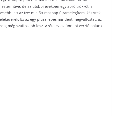
i mesterművé, de az utóbbi években egy apró trükköt is
sebb lett az íze: mielőtt másnap újramelegítem, készítek
 belekeverek. Ez az egy plusz lépés mindent megváltoztat: az
pedig még szaftosabb lesz. Azóta ez az ünnepi verzió nálunk