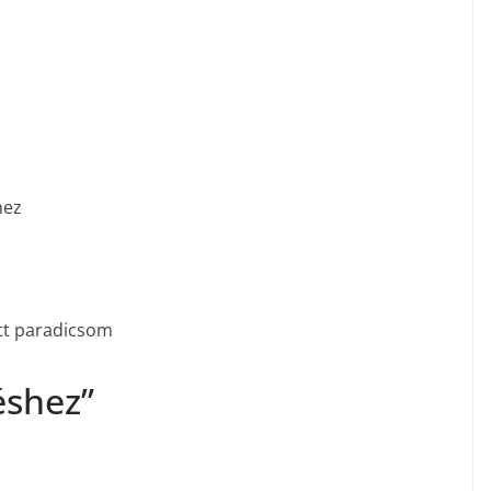
hez
s
tt paradicsom
éshez”