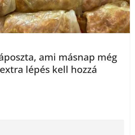
 káposzta, ami másnap még
xtra lépés kell hozzá