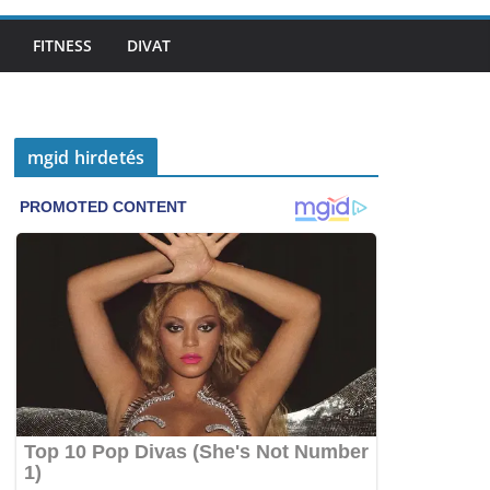
FITNESS
DIVAT
mgid hirdetés