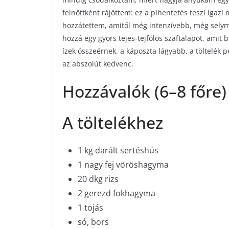
felnőttként rájöttem: ez a pihentetés teszi igaz
hozzátettem, amitől még intenzívebb, még selyme
hozzá egy gyors tejes-tejfölös szaftalapot, amit
ízek összeérnek, a káposzta lágyabb, a töltelék 
az abszolút kedvenc.
Hozzávalók (6–8 főre)
A töltelékhez
1 kg darált sertéshús
1 nagy fej vöröshagyma
20 dkg rizs
2 gerezd fokhagyma
1 tojás
só, bors