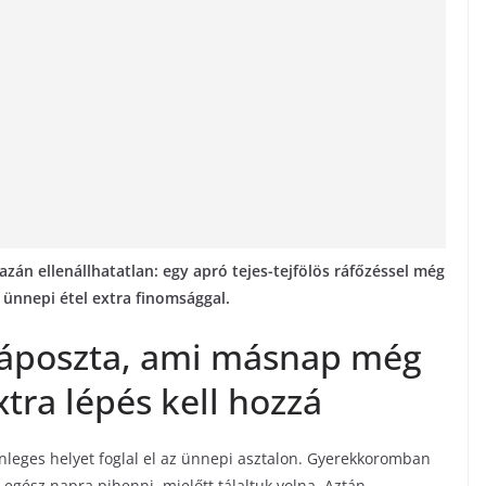
azán ellenállhatatlan: egy apró tejes-tejfölös ráfőzéssel még
 ünnepi étel extra finomsággal.
 káposzta, ami másnap még
tra lépés kell hozzá
önleges helyet foglal el az ünnepi asztalon. Gyerekkoromban
gész napra pihenni, mielőtt tálaltuk volna. Aztán