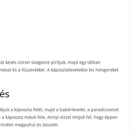
mát kevés zsíron üvegesre pirítjuk, majd egy tálban
gymával és a fűszerekkel. A káposztalevelekbe kis hengereket
zés
dobjuk a káposzta felét, majd a babérlevelet, a paradicsomot
d a káposzta másik fele. Annyi vízzel öntjük fel, hogy éppen
g minden megpuhul és összeér.