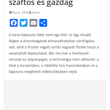
szaftos és gazdag
May 6, 2026
admin
F
T
E
S
a
w
m
h
A toros káposzta több mint egy étel: ez egy rituálé.
c
itt
ai
ar
Régen a disznóvágások elmaradhatatlan zárófogása
e
er
l
e
volt, ahol a frissen vágott sertés legjavát főzték össze a
b
savanyított káposztával. Bár ma már a hentesnél
o
vesszük az alapanyagot, a technológia nem változott: a
titok a türelemben, a többféle hús használatában és a
o
káposzta megfelelő előkészítésében rejlik.
k