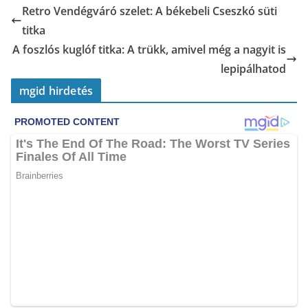
Retro Vendégváró szelet: A békebeli Cseszkó süti
titka
A foszlós kuglóf titka: A trükk, amivel még a nagyit is
lepipálhatod
mgid hirdetés