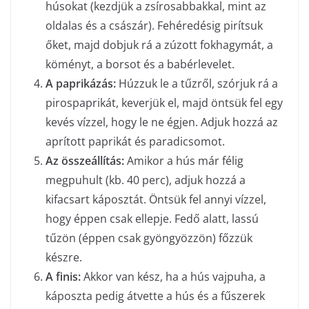
húsokat (kezdjük a zsírosabbakkal, mint az
oldalas és a császár). Fehéredésig pirítsuk
őket, majd dobjuk rá a zúzott fokhagymát, a
köményt, a borsot és a babérlevelet.
A paprikázás:
Húzzuk le a tűzről, szórjuk rá a
pirospaprikát, keverjük el, majd öntsük fel egy
kevés vízzel, hogy le ne égjen. Adjuk hozzá az
aprított paprikát és paradicsomot.
Az összeállítás:
Amikor a hús már félig
megpuhult (kb. 40 perc), adjuk hozzá a
kifacsart káposztát. Öntsük fel annyi vízzel,
hogy éppen csak ellepje. Fedő alatt, lassú
tűzön (éppen csak gyöngyözzön) főzzük
készre.
A finis:
Akkor van kész, ha a hús vajpuha, a
káposzta pedig átvette a hús és a fűszerek