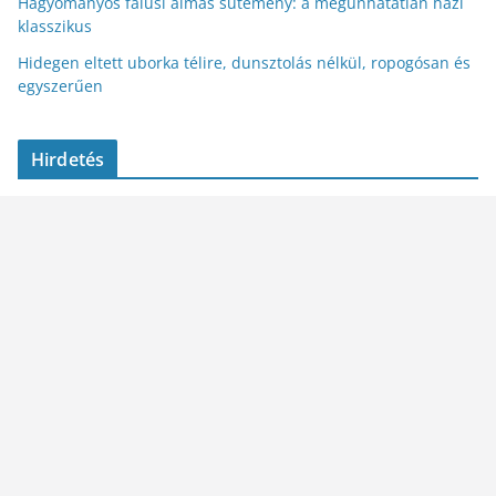
Hagyományos falusi almás sütemény: a megunhatatlan házi
klasszikus
Hidegen eltett uborka télire, dunsztolás nélkül, ropogósan és
egyszerűen
Hirdetés