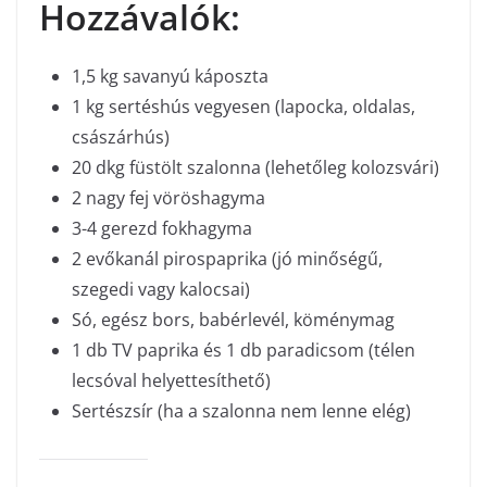
Hozzávalók:
1,5 kg savanyú káposzta
1 kg sertéshús vegyesen (lapocka, oldalas,
császárhús)
20 dkg füstölt szalonna (lehetőleg kolozsvári)
2 nagy fej vöröshagyma
3-4 gerezd fokhagyma
2 evőkanál pirospaprika (jó minőségű,
szegedi vagy kalocsai)
Só, egész bors, babérlevél, köménymag
1 db TV paprika és 1 db paradicsom (télen
lecsóval helyettesíthető)
Sertészsír (ha a szalonna nem lenne elég)