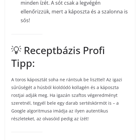
minden ízét. A sót csak a legvégén
ellenőrizzük, mert a káposzta és a szalonna is
sós!
💡 Receptbázis Profi
Tipp:
A toros káposztát soha ne rántsuk be liszttel! Az igazi
sűrűségét a húsból kioldódó kollagén és a káposzta
rostjai adják meg. Ha igazán szaftos végeredményt
szeretnél, tegyél bele egy darab sertéskörmöt is – a
Google algoritmusa imádja az ilyen autentikus
részleteket, az olvasóid pedig az ízét!