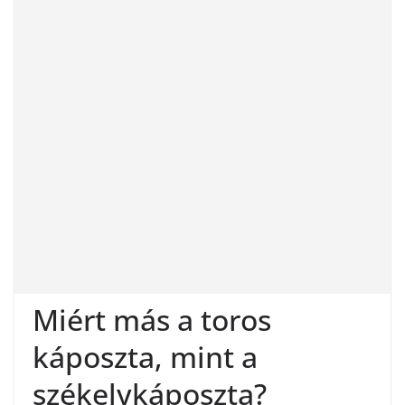
Miért más a toros
káposzta, mint a
székelykáposzta?