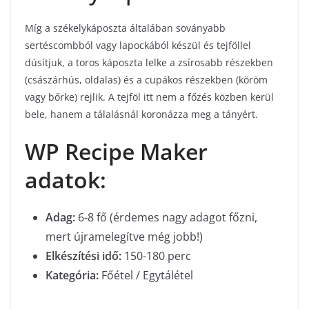
Míg a székelykáposzta általában soványabb
sertéscombból vagy lapockából készül és tejföllel
dúsítjuk, a toros káposzta lelke a zsírosabb részekben
(császárhús, oldalas) és a cupákos részekben (köröm
vagy bőrke) rejlik. A tejföl itt nem a főzés közben kerül
bele, hanem a tálalásnál koronázza meg a tányért.
WP Recipe Maker
adatok:
Adag:
6-8 fő (érdemes nagy adagot főzni,
mert újramelegítve még jobb!)
Elkészítési idő:
150-180 perc
Kategória:
Főétel / Egytálétel