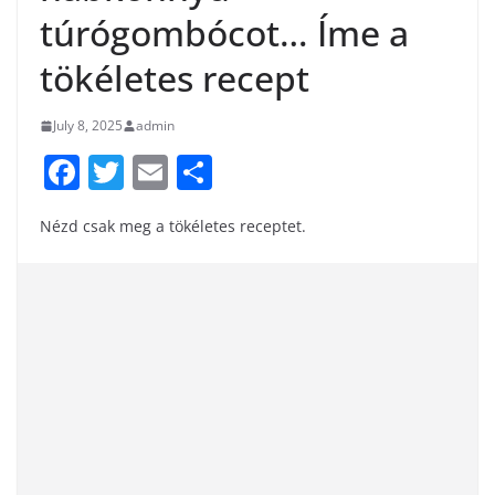
túrógombócot… Íme a
tökéletes recept
July 8, 2025
admin
F
T
E
S
a
w
m
h
Nézd csak meg a tökéletes receptet.
c
itt
ai
ar
e
er
l
e
b
o
o
k