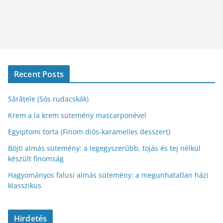
Recent Posts
Sărățele (Sós rudacskák)
Krem a la krem sütemény mascarponével
Egyiptomi torta (Finom diós-karamelles desszert)
Böjti almás sütemény: a legegyszerűbb, tojás és tej nélkül
készült finomság
Hagyományos falusi almás sütemény: a megunhatatlan házi
klasszikus
Hirdetés