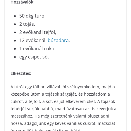
Hozzávalók:
50 dkg túró,
2 tojás,
2 evőkanál tejföl,
12 evőkanál
búzadara
,
1 evőkanál cukor,
egy csipet só.
Elkészítés:
A túrót egy tálban villával jól szétnyomkodom, majd a
közepébe ütöm a tojások sárgáját, és hozzáadom a
cukrot, a tejfölt, a sót, és jól elkeverem őket. A tojások
fehérjét verjük habbá, majd óvatosan azt is keverjük a
masszához. Ha még szeretnénk valami pluszt adni
hozzá, adagoljunk egy kevés vaníliás cukrot, mazsolát
és reszeljük bele egy él citrom héját.