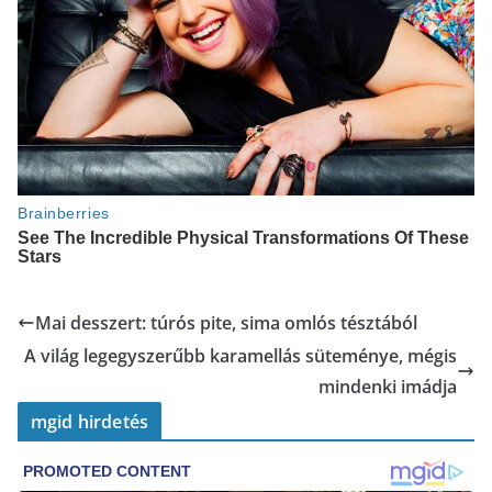
Mai desszert: túrós pite, sima omlós tésztából
A világ legegyszerűbb karamellás süteménye, mégis
mindenki imádja
mgid hirdetés