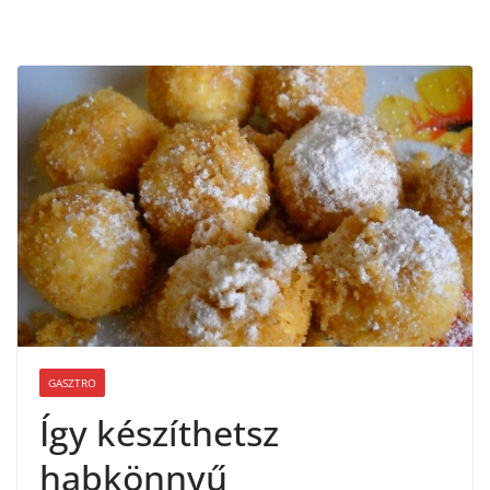
GASZTRO
Így készíthetsz
habkönnyű