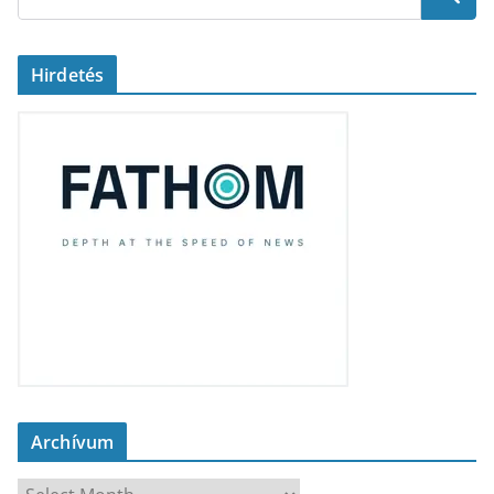
Hirdetés
Archívum
A