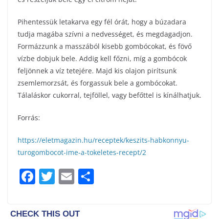
Pihentessük letakarva egy fél órát, hogy a búzadara
tudja magába szívni a nedvességet, és megdagadjon.
Formázzunk a masszából kisebb gombócokat, és fövő
vízbe dobjuk bele. Addig kell főzni, míg a gombócok
feljönnek a víz tetejére. Majd kis olajon pirítsunk
zsemlemorzsát, és forgassuk bele a gombócokat.
Tálaláskor cukorral, tejföllel, vagy befőttel is kínálhatjuk.
Forrás:
https://eletmagazin.hu/receptek/keszits-habkonnyu-
turogombocot-ime-a-tokeletes-recept/2
F
T
E
S
a
w
m
h
c
itt
ai
ar