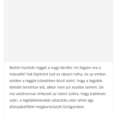
Belém hasított reggel a nagy kérdés: mi legyen ma a
második? Sok fejtörést tud ez okozni néha, és az ember,
amikor a leggörcsösebben küzd azért, hogy a legjobb
ebédet teremtse elő, akkor nem jut eszébe semmi. De
ma valahonnan érkezett az isteni szikra, hogy bableves
után, a legtökéletesebb választás után lehet egy
áfonyabefőttel megkoronázott túrógombóc.