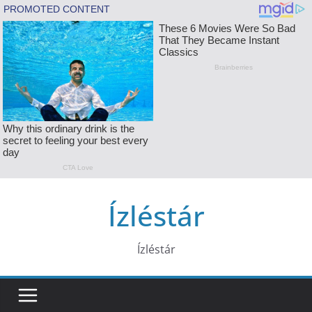
Skip
Ízléstár
to
content
Ízléstár