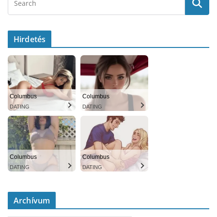
Hirdetés
Columbus
Columbus
DATING
DATING
Columbus
Columbus
DATING
DATING
Archívum