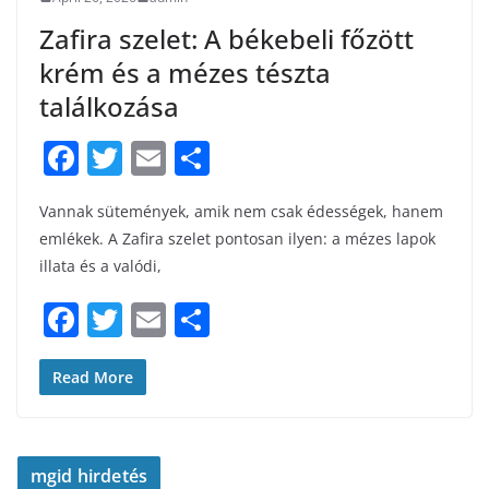
Zafira szelet: A békebeli főzött
krém és a mézes tészta
találkozása
F
T
E
S
a
w
m
h
Vannak sütemények, amik nem csak édességek, hanem
c
itt
ai
ar
emlékek. A Zafira szelet pontosan ilyen: a mézes lapok
e
er
l
e
illata és a valódi,
b
F
T
E
S
o
a
w
m
h
o
c
itt
ai
ar
Read More
k
e
er
l
e
b
mgid hirdetés