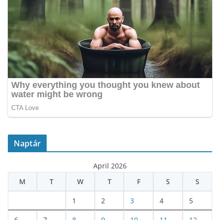
Naptár
April 2026
M
T
W
T
F
S
S
1
2
3
4
5
6
7
8
9
10
11
12