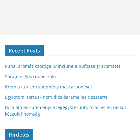
Recent Posts
Puha, aromás csöröge (Minciunele pufoase și aromate)
Sărățele (Sós rudacskák)
Krem a la krem sütemény mascarponével
Egyiptomi torta (Finom diós-karamelles desszert)
Böjti almás sütemény: a legegyszerűbb, tojás és tej nélkül
készült finomság
Hirdetés