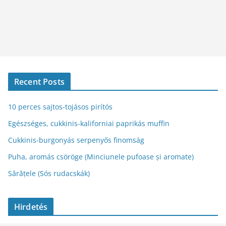
Recent Posts
10 perces sajtos-tojásos pirítós
Egészséges, cukkinis-kaliforniai paprikás muffin
Cukkinis-burgonyás serpenyős finomság
Puha, aromás csöröge (Minciunele pufoase și aromate)
Sărățele (Sós rudacskák)
Hirdetés