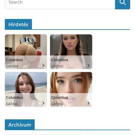
Hirdetés
Columbus
Columbus
DATING
DATING
Columbus
Columbus
DATING
DATING
Archívum