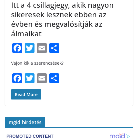
Itt a 4 csillagjegy, akik nagyon
sikeresek lesznek ebben az
évben és megvalósítják az
álmaikat
F
T
E
S
a
w
m
h
Vajon kik a szerencsések?
c
itt
ai
ar
e
er
l
e
F
T
E
S
b
a
w
m
h
o
c
itt
ai
ar
Read More
o
e
er
l
e
k
b
mgid hirdetés
o
o