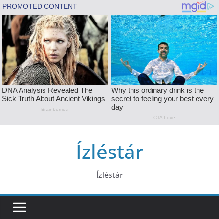
Skip
Ízléstár
to
content
Ízléstár