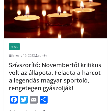
o
k
HÍREK
January 16, 2022
admin
Szívszorító: Novembertől kritikus
volt az állapota. Feladta a harcot
a legendás magyar sportoló,
rengetegen gyászolják!
F
T
E
S
a
w
m
h