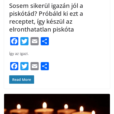
Sosem sikerül igazán jól a
piskótád? Próbáld ki ezt a
receptet, így készül az
elronthatatlan piskóta
F
T
E
S
a
w
m
h
Így az igazi.
c
itt
ai
ar
e
er
l
e
F
T
E
S
b
a
w
m
h
o
c
itt
ai
ar
Read More
o
e
er
l
e
k
b
o