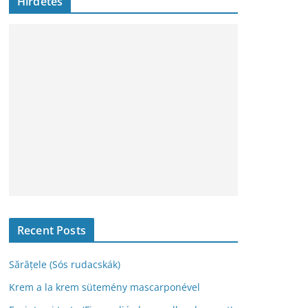
Hirdetés
h
í
v
u
m
Recent Posts
Sărățele (Sós rudacskák)
Krem a la krem sütemény mascarponével