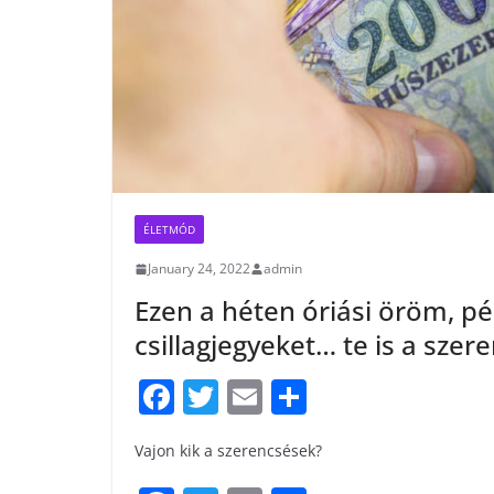
ÉLETMÓD
January 24, 2022
admin
Ezen a héten óriási öröm, pé
csillagjegyeket… te is a szer
F
T
E
S
a
w
m
h
Vajon kik a szerencsések?
c
itt
ai
ar