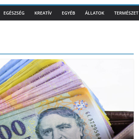
EGÉSZSÉG
KREATÍV
EGYÉB
ÁLLATOK
TERMÉSZET