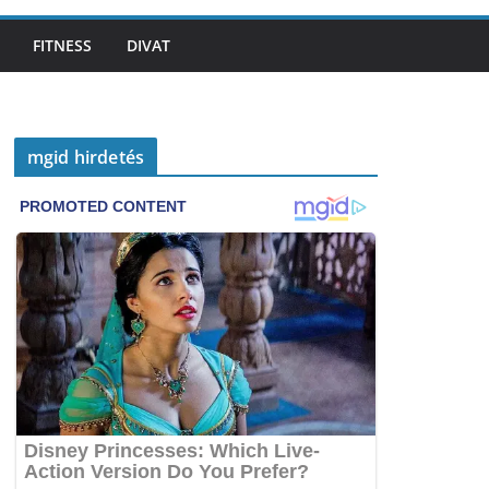
FITNESS
DIVAT
mgid hirdetés