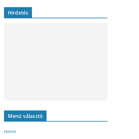
Hirdetés
Menü választó
Home