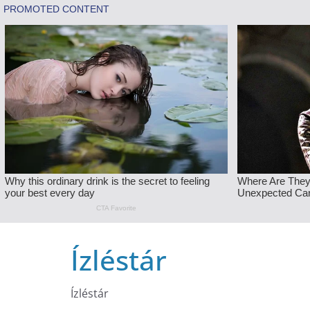
Skip
Ízléstár
to
content
Ízléstár