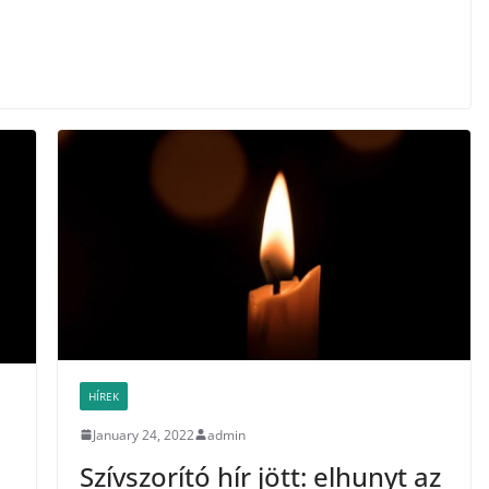
HÍREK
January 24, 2022
admin
Szívszorító hír jött: elhunyt az