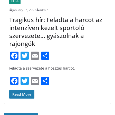
HÍREK
January 15, 2022
admin
Tragikus hír: Feladta a harcot az
intenzíven kezelt sportoló
szervezete… gyászolnak a
rajongók
F
T
E
S
a
w
m
h
Feladta a szervezete a hosszas harcot.
c
itt
ai
ar
e
er
l
e
F
T
E
S
b
a
w
m
h
o
c
itt
ai
ar
Read More
o
e
er
l
e
k
b