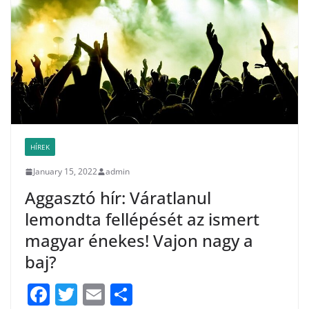
o
k
HÍREK
January 15, 2022
admin
Aggasztó hír: Váratlanul
lemondta fellépését az ismert
magyar énekes! Vajon nagy a
baj?
F
T
E
S