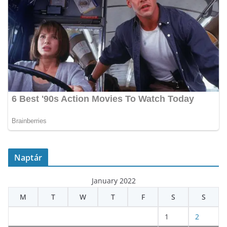
Naptár
January 2022
M
T
W
T
F
S
S
1
2