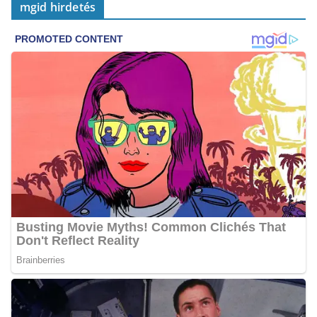
mgid hirdetés
o
o
k