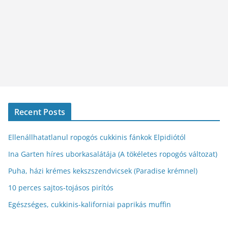
Recent Posts
Ellenállhatatlanul ropogós cukkinis fánkok Elpidiótól
Ina Garten híres uborkasalátája (A tökéletes ropogós változat)
Puha, házi krémes kekszszendvicsek (Paradise krémnel)
10 perces sajtos-tojásos pirítós
Egészséges, cukkinis-kaliforniai paprikás muffin