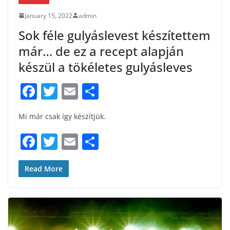
January 15, 2022
admin
Sok féle gulyáslevest készítettem
már… de ez a recept alapján
készül a tökéletes gulyásleves
F
T
E
S
a
w
m
h
Mi már csak így készítjük.
c
itt
ai
ar
e
er
l
e
F
T
E
S
b
a
w
m
h
o
c
itt
ai
ar
Read More
o
e
er
l
e
k
b
o